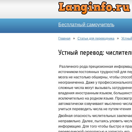
Бесплатный самоучитель
Главная
»
Статьи для переводчика
»
Устный
Устный перевод: числите
Различного рода прецизионная информаци
источником постоянных трудностей для пе
мозга не настолько обширны, чтобы спосо
неограниченна. Даже у профессионального
сложные числа могут вызывать затруднения
владения иностранным языком, большинст
исключительно на родном языке. Просматр
автоматически озвучивают мысленно числа 
учиться переводить числа не путем чтения с
Двойная опасность числительных заключает
неправильно. Далее, пытаясь уловить числ
информацию. Для того чтобы быстро и пра
переводческой скорописью и записать его.