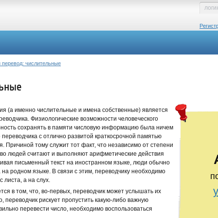
Регист
 перевод: числительные
льные
я (а именно числительные и имена собственные) является
реводчика. Физиологические возможности человеческого
бность сохранять в памяти числовую информацию была ничем
 переводчика с отлично развитой краткосрочной памятью
. Причиной тому служит тот факт, что независимо от степени
во людей считают и выполняют арифметические действия
ивая письменный текст на иностранном языке, люди обычно
на родном языке. В связи с этим, переводчику необходимо
п
 листа, а на слух.
ся в том, что, во-первых, переводчик может услышать их
о, переводчик рискует пропустить какую-либо важную
вильно перевести число, необходимо воспользоваться