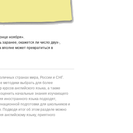
конце ноября».
 заранее, окажется ли число двух-,
а вполне может превратиться в
личных странах мира, России и СНГ.
ие методики выбрать для более
 курсов английского языка, а также
т оценить начальные знания изучающего
ия иностранного языка подходят,
енационной подготовки для школьников и
ю. Подводя итог об этом разделе можно
ия английскому языку, приятного