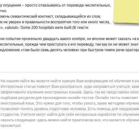
у опущения – просто отказываясь от перевода числительных,
стно.
омочь семантический контекст, складывающийся из слов,
 не уверен в правильности восприятия того или иного числа,
 «about»: Some 200 hospitals were built (В тексте
ное событие произошло двадцать какого ноября, он вполне может сказать «в 
слительные, прежде чем приступать к его переводу, так как он не может знать
предложение «там было семь-десять человек» при быстром темпе речи оратор
На нашем сайте вы можете найти нужную Вам информацию об обучении в раз
Интересные статьи помогут Вам разобраться, куда направиться учиться, как
эффективного изучения иностранных языков. Здесь так же представлен обзор
подборка ресурсов для прохождения онлайн тестов. Онлайн тесты помогаю
иностранный язык. Это нужно для того, чтобы узнать, какие методики обучен
позволяют понять уровень подготовки человека. Есть помощь для предэкзам
студентов. Учителя могут найти для себя интересные наработки по обучени
сказать следующее: здесь можно найти практически все, что касается обучен
просмотра!