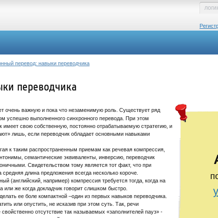
Регист
нный перевод: навыки переводчика
ыки переводчика
т очень важную и пока что незаменимую роль. Существует ряд
ом успешно выполненного синхронного перевода. При этом
к имеет свою собственную, постоянно отрабатываемую стратегию, и
ют» лишь, если переводчик обладает основными навыками
егая к таким распространенным приемам как речевая компрессия,
нтонимы, семантические эквиваленты, инверсию, переводчик
оничными. Свидетельством тому является тот факт, что при
а средняя длина предложения всегда несколько короче.
п
ный (английский, например) компрессия требуется тогда, когда на
а или же когда докладчик говорит слишком быстро.
делать ее боле компактной –один из первых навыков переводчика.
тить или опустить, не исказив при этом суть. Так, речи
свойственно отсутствие так называемых «заполнителей пауз» -