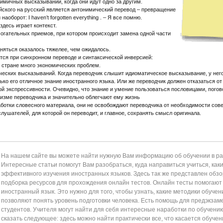
имичных высказываний, когда они идут одно за другим.
йского на русский является антонимический перевод – превращение
оборот: I haven’t forgotten everything . – Я все помню.
десь играет контекст.
могательных приемов, при котором происходит замена одной части
одняться оказалось тяжелее, чем ожидалось.
тся при синхронном переводе и синтаксической инверсией:
этой стране много экономических проблем.
ских высказываний. Когда переводчик слышит идиоматическое высказывание, у него 
ько его отличное знание иностранного языка. Или же переводчик должен отказаться о
ой экспрессивности. Очевидно, что знание и умение пользоваться пословицами, пого
зме переводчика и значительно облегчают ему жизнь
отки словесного материала, они не освобождают переводчика от необходимости сове
слушателей, для которой он переводит, и главное, сохранять смысл оригинала.
На нашем сайте вы можете найти нужную Вам информацию об обучении в раз
Интересные статьи помогут Вам разобраться, куда направиться учиться, как
эффективного изучения иностранных языков. Здесь так же представлен обзор
подборка ресурсов для прохождения онлайн тестов. Онлайн тесты помогаю
иностранный язык. Это нужно для того, чтобы узнать, какие методики обучен
позволяют понять уровень подготовки человека. Есть помощь для предэкзам
студентов. Учителя могут найти для себя интересные наработки по обучени
сказать следующее: здесь можно найти практически все, что касается обучен