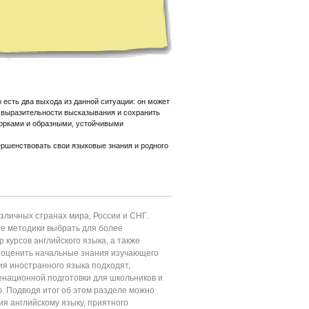
есть два выхода из данной ситуации: он может
т выразительности высказывания и сохранить
ворками и образными, устойчивыми
ршенствовать свои языковые знания и родного
личных странах мира, России и СНГ.
ие методики выбрать для более
 курсов английского языка, а также
т оценить начальные знания изучающего
ия иностранного языка подходят,
енационной подготовки для школьников и
ю. Подводя итог об этом разделе можно
ия английскому языку, приятного