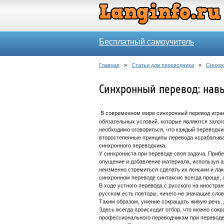
Бесплатный самоучитель
Главная
»
Статьи для переводчика
»
Синхро
Синхронный перевод: нав
В современном мире синхронный перевод играе
обязательных условий, которые являются залог
необходимо оговориться, что каждый переводчи
второстепенные принципы перевода «срабатыва
синхронного переводчика.
У синхрониста при переводе своя задача. Приб
опущение и добавление материала, используя а
неизменно стремиться сделать их ясными и лак
синхронном переводе синтаксис всегда проще, 
В ходе устного перевода с русского на иностран
русском есть повторы, ничего не значащие слов
Таким образом, умение сокращать живую речь, 
Здесь всегда происходит отбор, что можно сокра
профессионального переводчикам при переводе 