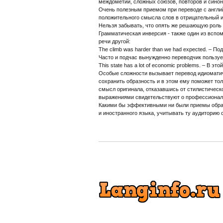
междометий, сложных союзов, повторов и синон
Очень полезным приемом при переводе с англи
положительного смысла слов в отрицательный и на
Нельзя забывать, что опять же решающую роль з
Грамматическая инверсия - также один из вспо
речи другой:
The climb was harder than we had expected. – П
Часто и подчас вынужденно переводчик пользуе
This state has a lot of economic problems. – В 
Особые сложности вызывает перевод идиоматиче
сохранить образность и в этом ему поможет тол
смысл оригинала, отказавшись от стилистическ
выражениями свидетельствуют о профессионали
Какими бы эффективными ни были приемы обраб
и иностранного языка, учитывать ту аудиторию 