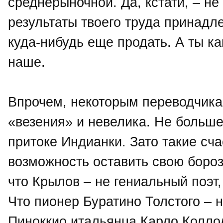
среднерыночной. Да, кстати, – не з
результаты твоего труда принадле
куда-нибудь еще продать. А ты ка
наше.
Впрочем, некоторым переводчикам
«везения» и невелика. Не больше
притоке Индианки. Зато такие сч
возможность оставить свою бороз
что Крылов – не гениальный поэт
Что пионер Буратино Толстого – 
Пиноккио итальянца Карло Колло