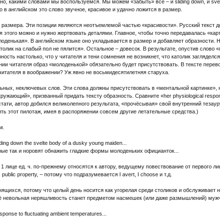
, какими словами мы воспользуемся. Мы можем «забыть» всё – и sliding down, и svelte
о в английском это слово звучное, красивое и удачно ложится в размер.
размера. Эти позиции являются неотъемлемой частью «красивости». Русский текст дол
ия этого можно и нужно жертвовать деталями. Главное, чтобы точно передавалась «кар
оденькая». В английском языке оно укладывается в размер и добавляет образности. 
лик на слабый пол не пялится». Остальное – довесок. В результате, опустив слово «
ость настолько, что у читателя и тени сомнения не возникнет, что католик загляделся
ии читателя образ «молоденькой» обязательно будет присутствовать. В тексте перево
о читателя в воображении? Уж явно не восьмидесятилетняя старуха.
тельных, неключевых слов. Эти слова должны присутствовать в «ментальной картинке», н
жающий», призванный придать тексту образность. Сравните «her physiological response
». (Кстати, автор добился великолепного результата, «прочёсывая» свой внутренний теза
ть этот пилотаж, имея в распоряжении совсем другие летательные средства.)
м.
iding down the svelte body of a dusky young maiden...
орые так и норовят обнажить гладкие формы молоденьких официанток...
 лице ед. ч. по-прежнему относятся к автору, ведущему повествование от первого лица: c
s public property, – потому что подразумевается I avert, I choose и т.д.
лоснящихся, потому что целый день носится как угорелая среди столиков и обслуживает
то её невольная неряшливость станет предметом насмешек (или даже размышлений) мужч
sponse to fluctuating ambient temperatures...