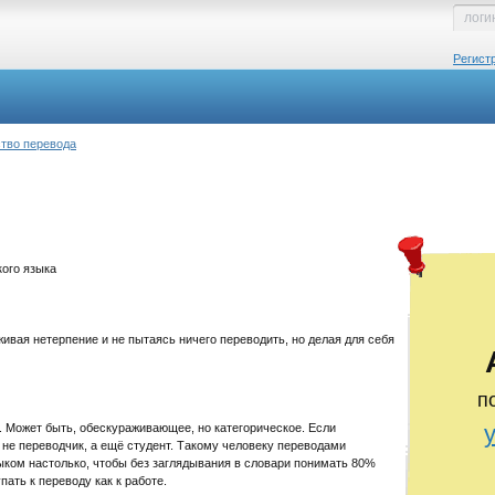
Регист
тво перевода
ого языка
ивая нетерпение и не пытаясь ничего переводить, но делая для себя
п
 Может быть, обескураживающее, но категорическое. Если
 не переводчик, а ещё студент. Такому человеку переводами
ыком настолько, чтобы без заглядывания в словари понимать 80%
ать к переводу как к работе.