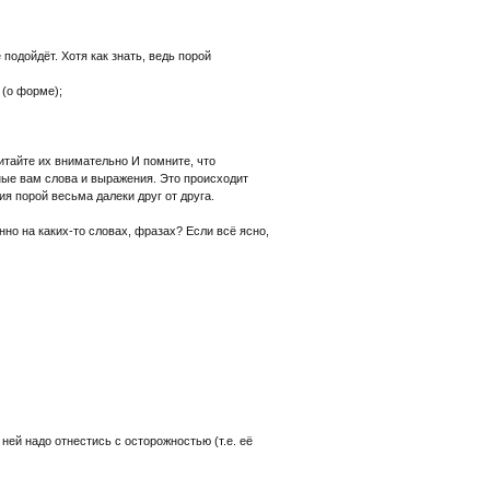
подойдёт. Хотя как знать, ведь порой
й (о форме);
итайте их внимательно И помните, что
ные вам слова и выражения. Это происходит
я порой весьма далеки друг от друга.
но на каких-то словах, фразах? Если всё ясно,
ней надо отнестись с осторожностью (т.е. её