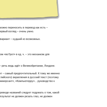
ожно переносить в перевод как есть –
первый взгляд – очень умно.
 вариант – худший из возможных.
ком «во?рот» в ед. ч. – это механизм для
 – речь ведь идёт о Великобритании, Лондоне.
нт – самый предпочтительный. К тому же именно
лийского) вкрапления в русский текст (поэтому
оммерсант», «Компьютерру»... руководство к
реводе названий следует подумать о том, какой
зультат не должен резать глаз, не должен