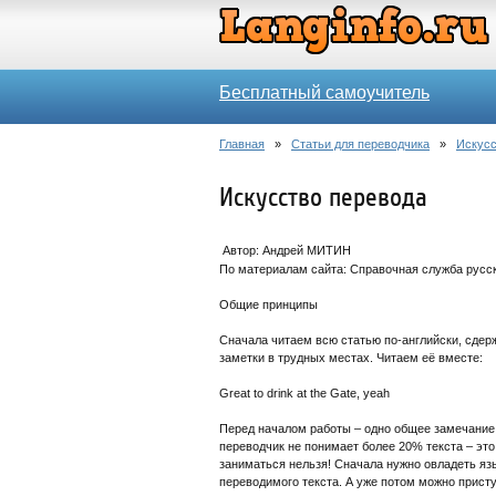
Бесплатный самоучитель
Главная
»
Статьи для переводчика
»
Искусс
Искусство перевода
Автор: Андрей МИТИН
По материалам сайта: Справочная служба русск
Общие принципы
Сначала читаем всю статью по-английски, сдерж
заметки в трудных местах. Читаем её вместе:
Great to drink at the Gate, yeah
Перед началом работы – одно общее замечание.
переводчик не понимает более 20% текста – это
заниматься нельзя! Сначала нужно овладеть яз
переводимого текста. А уже потом можно приступ