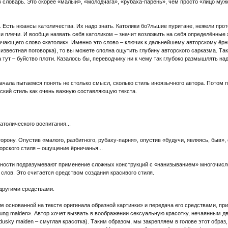
 в словарь. Это скорее «малый», «молодчага», «рубаха-парень», чем просто «лицо мужс
 Есть нюансы католичества. Их надо знать. Католики бо?льшие пуритане, нежели про
и плечи. И вообще назвать себя католиком – значит возложить на себя определённые
лючающего слово «католик». Именно это слово – ключик к дальнейшему авторскому ёрн
известная поговорка), то вы можете сполна ощутить глубину авторского сарказма. Так
 тут – буйство плоти. Казалось бы, переводчику ни к чему так глубоко размышлять на
начала пытаемся понять не столько смысл, сколько стиль иноязычного автора. Потом 
рский стиль как очень важную составляющую текста.
 католического воспитания...
орону. Опустив «малого, разбитного, рубаху-парня», опустив «будучи, являясь, быв»,
орского стиля – ощущение ёрничанья...
стности подразумевают применение сложных конструкций с «нанизыванием» многочис
лов. Это считается средством создания красивого стиля.
 другими средствами.
 основанной на тексте оригинала образной картинки» и передача его средствами, при
ky young maiden». Автор хочет вызвать в воображении сексуальную красотку, нечаянны
usky maiden – смуглая красотка). Таким образом, мы закрепляем в голове этот образ,