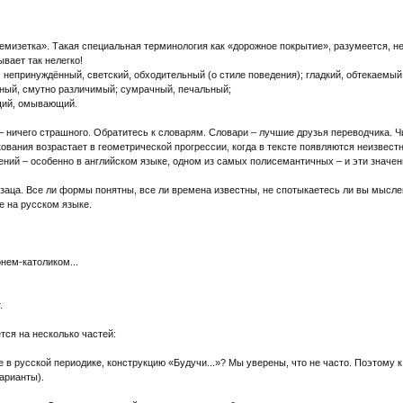
емизетка». Такая специальная терминология как «дорожное покрытие», разумеется, не 
ывает так нелегко!
й, непринуждённый, светский, обходительный (о стиле поведения); гладкий, обтекаемы
сный, смутно различимый; сумрачный, печальный;
ающий, омывающий.
– ничего страшного. Обратитесь к словарям. Словари – лучшие друзья переводчика. Ч
ования возрастает в геометрической прогрессии, когда в тексте появляются неизвест
чений – особенно в английском языке, одном из самых полисемантичных – и эти значени
аца. Все ли формы понятны, все ли времена известны, не спотыкаетесь ли вы мыслен
е на русском языке.
рнем-католиком...
.
ется на несколько частей:
 в русской периодике, конструкцию «Будучи...»? Мы уверены, что не часто. Поэтому к 
варианты).