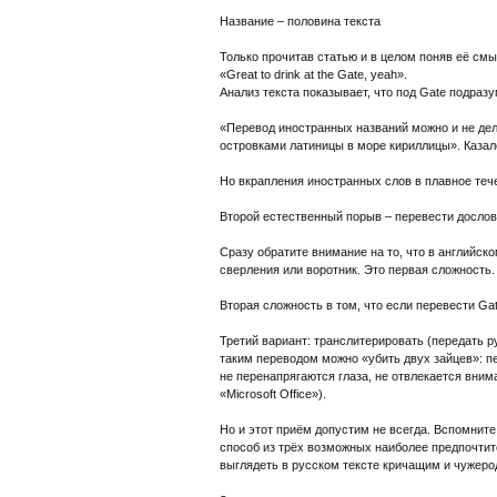
Название – половина текста
Только прочитав статью и в целом поняв её смы
«Great to drink at the Gate, yeah».
Анализ текста показывает, что под Gate подразу
«Перевод иностранных названий можно и не дел
островками латиницы в море кириллицы». Казалос
Но вкрапления иностранных слов в плавное теч
Второй естественный порыв – перевести дослов
Сразу обратите внимание на то, что в английском
сверления или воротник. Это первая сложность.
Вторая сложность в том, что если перевести Gat
Третий вариант: транслитерировать (передать 
таким переводом можно «убить двух зайцев»: пе
не перенапрягаются глаза, не отвлекается вним
«Microsoft Office»).
Но и этот приём допустим не всегда. Вспомните
способ из трёх возможных наиболее предпочтит
выглядеть в русском тексте кричащим и чужер