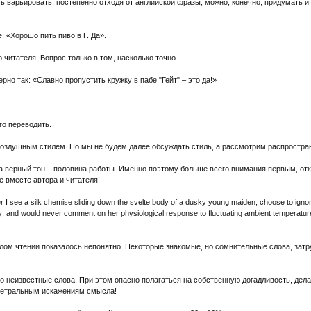
ь варьировать, постепенно отходя от английской фразы, можно, конечно, придумать и 
: «Хорошо пить пиво в Г. Да».
о читателя. Вопрос только в том, насколько точно.
рно так: «Славно пропустить кружку в пабе "Гейт" – это да!»
го переводить.
 воздушным стилем. Но мы не будем далее обсуждать стиль, а рассмотрим распростр
ла верный тон – половина работы. Именно поэтому больше всего внимания первым, о
 вместе автора и читателя!
 I see a silk chemise sliding down the svelte body of a dusky young maiden; choose to ignore
y; and would never comment on her physiological response to fluctuating ambient temperatures
лом чтении показалось непонятно. Некоторые знакомые, но сомнительные слова, зат
о неизвестные слова. При этом опасно полагаться на собственную догадливость, дел
аметральным искажениям смысла!