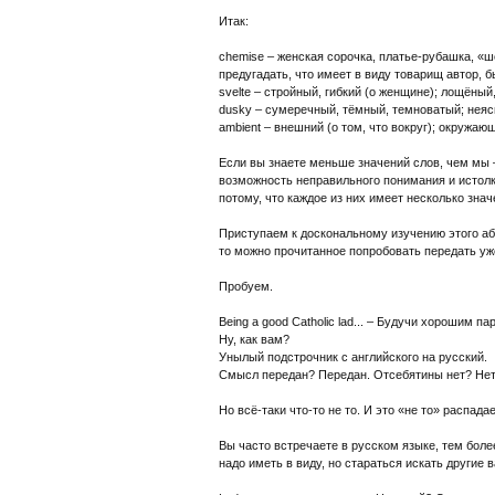
Итак:
chemise – женская сорочка, платье-рубашка, «ш
предугадать, что имеет в виду товарищ автор, б
svelte – стройный, гибкий (о женщине); лощёны
dusky – сумеречный, тёмный, темноватый; нея
ambient – внешний (о том, что вокруг); окруж
Если вы знаете меньше значений слов, чем мы 
возможность неправильного понимания и истолк
потому, что каждое из них имеет несколько зна
Приступаем к доскональному изучению этого абз
то можно прочитанное попробовать передать уж
Пробуем.
Being a good Catholic lad... – Будучи хорошим па
Ну, как вам?
Унылый подстрочник с английского на русский.
Смысл передан? Передан. Отсебятины нет? Нет
Но всё-таки что-то не то. И это «не то» распада
Вы часто встречаете в русском языке, тем более
надо иметь в виду, но стараться искать другие 