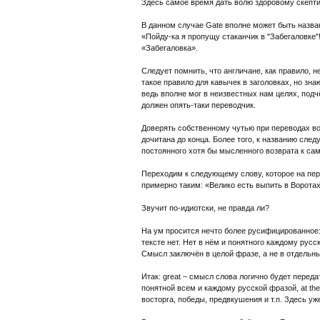
Здесь самое время дать волю здоровому скепти
В данном случае Gate вполне может быть назва
«Пойду-ка я пропущу стаканчик в "Забегаловке"
«Забегаловка».
Следует помнить, что англичане, как правило, 
такое правило для кавычек в заголовках, но зна
ведь вполне мог в неизвестных нам целях, под
должен опять-таки переводчик.
Доверять собственному чутью при переводах вов
дочитана до конца. Более того, к названию сле
постоянного хотя бы мысленного возврата к са
Переходим к следующему слову, которое на перв
примерно таким: «Велико есть выпить в Воротах,
Звучит по-идиотски, не правда ли?
На ум просится нечто более русифицированное: 
тексте нет. Нет в нём и понятного каждому рус
Смысл заключён в целой фразе, а не в отдельны
Итак: great – смысл слова логично будет пере
понятной всем и каждому русской фразой, at th
восторга, победы, предвкушения и т.п. Здесь уж