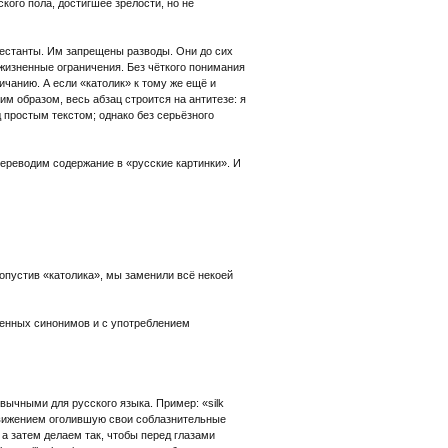
кого пола, достигшее зрелости, но не
тестанты. Им запрещены разводы. Они до сих
 жизненные ограничения. Без чёткого понимания
ичанию. А если «католик» к тому же ещё и
им образом, весь абзац строится на антитезе: я
д простым текстом; однако без серьёзного
переводим содержание в «русские картинки». И
 опустив «католика», мы заменили всё некоей
ленных синонимов и с употреблением
вычными для русского языка. Пример: «silk
м движением оголившую свои соблазнительные
 а затем делаем так, чтобы перед глазами