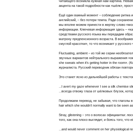
читающего возникла нужная нам картина. Неважно
акцента на такой подробности как «шёлк», прост
Ещё один важный момент – соблюдение ритма и 
английский, – без потери темпа. Ради сохранен
мы вполне можем принести в жертву слово «мол
информации. Ключевая информация здесь – «като
средствами русского языка мы передадим образн
матрону предпенсионного возраста. В воображен
смуглой красотки», то что возникает у русског
Fluctuating, ambient – из той же серии необяза
звучных вариантов нейтрального выражения «окру
she sweats when it’s getting hotter in the room
журналиста. Русский переводчик обязан повтори
Это станет ясно из дальнейшей работы с тексто
...I avert my gaze whenever I see a silk chemise sl
...всегда отвожу глаза от шёлковых блузок, кот
Продолжаем перевод, не забывая, что глаголы в 1
hair which she wouldn’t normally want to be seen a
Stray, glistening – это о волосах официантки: 
того, как она плохо выглядит, и боясь того, ч
...and would never comment on her physiological re