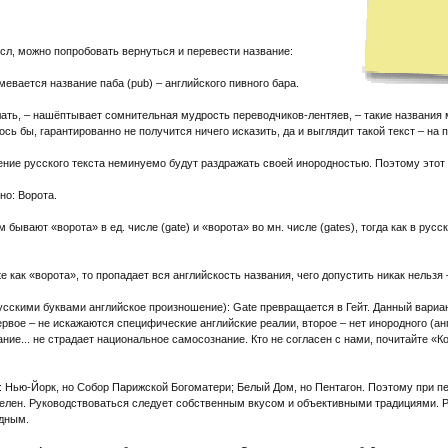
сл, можно попробовать вернуться и перевести название:
мевается название паба (pub) – английского пивного бара.
ать, – нашёптывает сомнительная мудрость переводчиков-лентяев, – такие названия м
ь бы, гарантированно не получится ничего исказить, да и выглядит такой текст – на 
ение русского текста неминуемо будут раздражать своей инородностью. Поэтому этот
но: Ворота.
 бывают «ворота» в ед. числе (gate) и «ворота» во мн. числе (gates), тогда как в русс
e как «ворота», то пропадает вся английскость названия, чего допустить никак нельзя
русскими буквами английское произношение): Gate превращается в Гейт. Данный вариа
рвое – не искажаются специфические английские реалии, второе – нет инородного (анг
ание... не страдает национальное самосознание. Кто не согласен с нами, почитайте «К
: Нью-Йорк, но Собор Парижской Богоматери; Белый Дом, но Пентагон. Поэтому при пе
елен. Руководствоваться следует собственным вкусом и объективными традициями. Ре
одным.