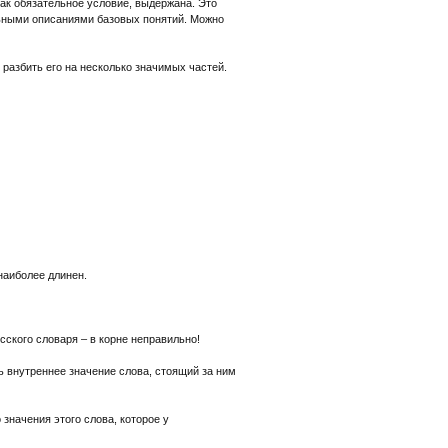
как обязательное условие, выдержана. Это
льными описаниями базовых понятий. Можно
разбить его на несколько значимых частей.
наиболее длинен.
сского словаря – в корне неправильно!
ь внутреннее значение слова, стоящий за ним
 значения этого слова, которое у