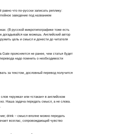
 равно что по-русски записать реплику:
питейное заведение под названием
вках. (В русской микротипографике тоже есть
чик догадывайся как можешь. Английский автор
ружить цель и смысл и донести до читателя
 Gate проясняется не ранее, чем статья будет
е перевода надо помнить о необходимости
овать за текстом, дословный перевод получится
 слов «кружка» или «стакан» в английском
ко. Наша задача передать смысл, а не слова.
.
ие; drink – смысл вполне можно передать
значает возглас, сопровождающий чувство