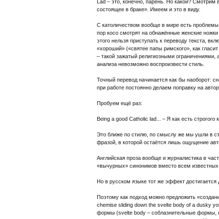
Lad – это, конечно, парень. Но какой? Смотрим
состоящее в браке». Имеем и это в виду.
С католичеством вообще в мире есть проблемы.
пор косо смотрят на обнажённые женские ножки 
этого нельзя приступать к переводу текста, вк
«хороший» («святее папы римского», как гласит 
– такой зажатый религиозными ограничениями, а
анализа невозможно воспроизвести стиль.
Точный перевод начинается как бы наоборот: с
при работе постоянно делаем поправку на авто
Пробуем ещё раз:
Being a good Catholic lad... – Я как есть строгого
Это ближе по стилю, по смыслу же мы ушли в ст
фразой, в которой остаётся лишь ощущение авт
Английская проза вообще и журналистика в ча
«вычурных» синонимов вместо всем известных с
Но в русском языке тот же эффект достигается
Поэтому как подход можно предложить «создание
chemise sliding down the svelte body of a dus
формы (svelte body – соблазнительные формы, d