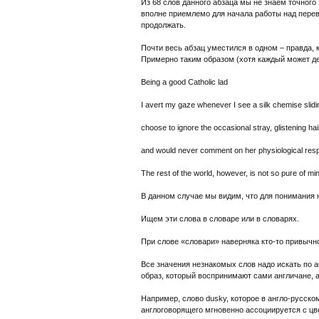
Из 68 слов данного абзаца мы не знаем точного
вполне приемлемо для начала работы над пере
продолжать.
Почти весь абзац уместился в одном – правда,
Примерно таким образом (хотя каждый может дел
Being a good Catholic lad
I avert my gaze whenever I see a silk chemise slid
choose to ignore the occasional stray, glistening ha
and would never comment on her physiological resp
The rest of the world, however, is not so pure of mi
В данном случае мы видим, что для понимания н
Ищем эти слова в словаре или в словарях.
При слове «словари» наверняка кто-то привычно
Все значения незнакомых слов надо искать по а
образ, который воспринимают сами англичане, а
Например, слово dusky, которое в англо-русском
англоговорящего мгновенно ассоциируется с цвет