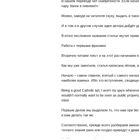
В нашем переводе нет скабрёзности. Если начат
пару банок в пивняке!».
Можно, наведя на читателя скуку, выдать и такое
И в том и в другом случае идея автора дойдёт д
В итоге несложное название статьи звучит приме
Работа с первыми фразами
Вторично читаем текст и на этот раз начинаем е
Как мы уже заметили, статья написана лёгким,
Начало – самое главное, взятый с самого нача
наиболее важных. Ибо это вступление, сводящее
Being a good Catholic lad, I avert my gaze whenever
wouldn’t normally want to be seen as public propert
mind.
Первым делом мы выделили то, что нам при бег
и вам делать так же.
Соответственно, прежде всего разбираем именн
точного знания рано или поздно приведут к ди