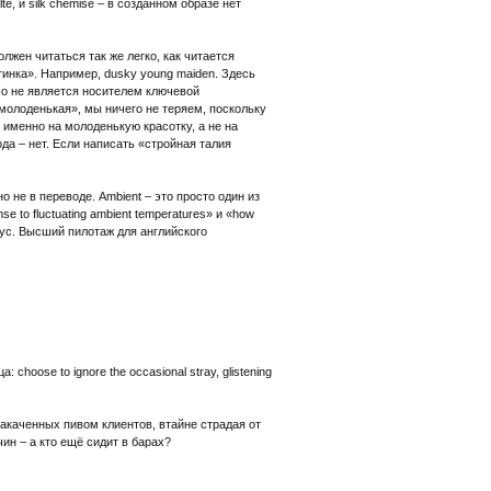
, и silk chemise – в созданном образе нет
жен читаться так же легко, как читается
тинка». Например, dusky young maiden. Здесь
Но не является носителем ключевой
молоденькая», мы ничего не теряем, поскольку
 именно на молоденькую красотку, а не на
да – нет. Если написать «стройная талия
о не в переводе. Ambient – это просто один из
 to fluctuating ambient temperatures» и «how
урус. Высший пилотаж для английского
hoose to ignore the occasional stray, glistening
 накаченных пивом клиентов, втайне страдая от
ин – а кто ещё сидит в барах?