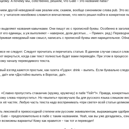
цизму. А почему мы, собственно, решили, что Gate – это название паба?
нием другой неведомой нам реалии или, скажем, вообще синонимом слова pub. Это всё
!»: у читателя неизбежно сложится впечатление, что некто решил пойти в конкретное 
не выделяют названия кавычками. Они пишут их с прописной буквы. Особенно в заголо
ют его единицы, а уж выполняют – наверное, доли десятых... – Примеч. ред.) Перевод
чёркивая неведомый нам смысл, написать с прописной буквы имя нарицательное. Обна
се не следует. Следует прочитать и перечитать статью. В данном случае смысл слова
дует вернуться, когда сам текст полностью будет вами переведён. При этом в процесс
мому началу переводимого текста.
ый взгляд кажется простым, как газета «Гудок»: drink – выпить. Если буквально след
 да!» или «Достойно выпить в Воротах, да!».
«Славно пропустить стаканчик (кружку, кружечку) в пабе "Гейт"!». Правда, конкретных
скому слова «пропустить». Но «выпить» прозвучало бы для русского языка слишком вес
х её частях. Любую часть текста надо воспринимать «при свете» всей статьи целиком
дать лексемой в превосходной степени или русским эквивалентом, выражающим одобрен
e Gate – предположительно в пабе с таким названием. Yeah, как вы уже догадались, о
е возможны варианты! Кому как нравится – так тот и переводит!