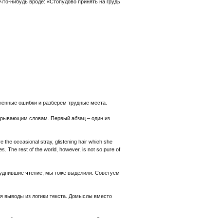
что-нибудь вроде: «Стопудово принять на грудь
анённые ошибки и разберём трудные места.
ткрывающим словам. Первый абзац – один из
 the occasional stray, glistening hair which she
. The rest of the world, however, is not so pure of
руднившие чтение, мы тоже выделили. Советуем
ая выводы из логики текста. Домыслы вместо