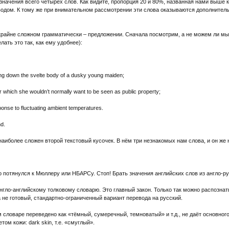
 значения всего четырёх слов. Как видите, пропорция 20 и 80%, названная нами выше 
водом. К тому же при внимательном рассмотрении эти слова оказываются дополните
 крайне сложном грамматически – предложении. Сначала посмотрим, а не можем ли мы 
ать это так, как ему удобнее):
ing down the svelte body of a dusky young maiden;
ir which she wouldn’t normally want to be seen as public property;
onse to fluctuating ambient temperatures.
nd.
аиболее сложен второй текстовый кусочек. В нём три незнакомых нам слова, и он же 
 потянулся к Мюллеру или НБАРСу. Стоп! Брать значения английских слов из англо-ру
нгло-английскому толковому словарю. Это главный закон. Только так можно распознат
 не готовый, стандартно-ограниченный вариант перевода на русский.
 словаре переведено как «тёмный, сумеречный, темноватый» и т.д., не даёт основного
ом кожи: dark skin, т.е. «смуглый».