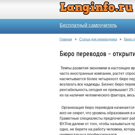
Бесплатный самоучитель
Главная
»
Статьи для переводчика
»
Бюро п
Бюро переводов - открыти
Темпы развития экономики в настоящее вр
часто иностранные компании, растет спрос 
насчитывается более четырехсот бюро пер
возлагать все надежды. Бизнес бюро перев
рентабельность сегодня не превышает 25-
из-за наличия человеческого фактора, вес
Организация бюро переводов начинается 
кого не секрет, что уровень образования в 
Грамотные специалисты предпочитают рабо
ВУЗ'ов далеки от того, чтобы называться 
одно, не берите на работу человека, кото
универсальных профессионалов.