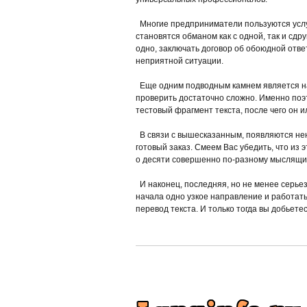
Многие предприниматели пользуются услу
становятся обманом как с одной, так и сдр
одно, заключать договор об обоюдной отве
неприятной ситуации.
Еще одним подводным камнем является нал
проверить достаточно сложно. Именно поэт
тестовый фрагмент текста, после чего он 
В связи с вышесказанным, появляются нен
готовый заказ. Смеем Вас убедить, что из э
о десяти совершенно по-разному мыслящи
И наконец, последняя, но не менее серьез
начала одно узкое направление и работать
перевод текста. И только тогда вы добьете