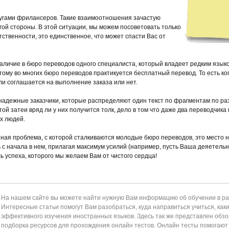
гами фрилансеров. Такие взаимоотношения зачастую
угой стороны. В этой ситуации, мы можем посоветовать только
тственности, это единственное, что может спасти Вас от
ичие в бюро переводов одного специалиста, который владеет редким языком
ому во многих бюро переводов практикуется бесплатный перевод. То есть ко
или соглашается на выполнение заказа или нет.
адежные заказчики, которые распределяют один текст по фрагментам по ра
той затеи вряд ли у них получится толк, дело в том что даже два переводчика
х людей.
ная проблема, с которой сталкиваются молодые бюро переводов, это место 
 с начала в нем, прилагая максимум усилий (например, пусть Ваша деяетельн
сь успеха, которого мы желаем Вам от чистого сердца!
На нашем сайте вы можете найти нужную Вам информацию об обучении в раз
Интересные статьи помогут Вам разобраться, куда направиться учиться, как
эффективного изучения иностранных языков. Здесь так же представлен обзор
подборка ресурсов для прохождения онлайн тестов. Онлайн тесты помогаю