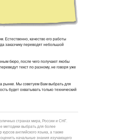
. Естественно, качество его работы
гда заказчику переводят небольшой
зным бюро, после чего получают якобы
 переведут текст по разному, не говоря уже
на рынке. Мы советуем Вам выбрать для
ость будет охватывать только технический
личных странах мира, России и СНГ.
ие методики выбрать для более
 курсов английского языка, а также
т оценить начальные знания изучающего