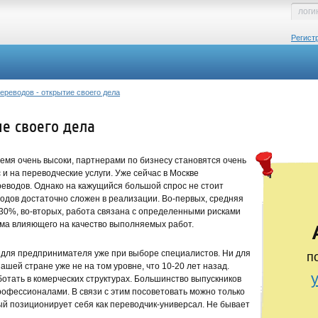
Регист
ереводов - открытие своего дела
е своего дела
емя очень высоки, партнерами по бизнесу становятся очень
и на переводческие услуги. Уже сейчас в Москве
еводов. Однако на кажущийся большой спрос не стоит
одов достаточно сложен в реализации. Во-первых, средняя
30%, во-вторых, работа связана с определенными рисками
ьма влияющего на качество выполняемых работ.
для предпринимателя уже при выборе специалистов. Ни для
п
нашей стране уже не на том уровне, что 10-20 лет назад.
тать в комерческих структурах. Большинство выпускников
профессионалами. В связи с этим посоветовать можно только
рый позиционирует себя как переводчик-универсал. Не бывает