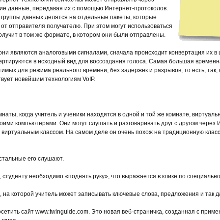
угие данные, передавая их с помощью Интернет-протоколов.
: группы данных делятся на отдельные пакеты, которые
от отправителя получателю. При этом могут использоваться
олучит в том же формате, в котором они были отправлены.
 они являются аналоговыми сигналами, сначала происходит конвертация их в
вертируются в исходный вид для воссоздания голоса. Самая большая времен
тимых для режима реального времени, без задержек и разрывов, то есть, так,
твует новейшим технологиям VoIP.
наты, когда учитель и ученики находятся в одной и той же комнате, виртуал
своими компьютерами. Они могут слушать и разговаривать друг с другом чере
м виртуальным классом. На самом деле он очень похож на традиционную клас
 остальные его слушают.
, студенту необходимо «поднять руку», что выражается в клике по специальн
, на которой учитель может записывать ключевые слова, предложения и так 
сетить сайт www.twinguide.com. Это новая веб-страничка, созданная с прим