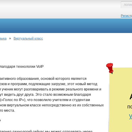
Регист
зыка
»
Виртуальный класс
лагодаря технологии VoIP
активного образования, основой которого является
сков и программ, подлежащие загрузке, этот новый метод
 ученик могут разговаривать в режиме реального времени и
т видеть друг друга. Это стало возможным благодаря
" («Голос по IP»), что позволило учителям и студентам
ном виртуальном классе непосредственно из их собственных
п
го места.
?
ернет-технологий сейчас мы может отправлять через