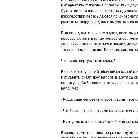
Интернет как голосовые сигналы, как и др
Суть этого принципа состоит в следующем
впоследствии пересылаются по Интернету 
разные маршруты, однако получатель их п
При передачи голосовых звуков, поскольку
пересылаются и в конце-концов снова кон
данных должна оставаться в рамках, допус
телефонном разговоре. Качество соответс
Что такое виртуальный класс?
В отличие от условий обычной классной ком
и студенты сидят друг напротив друга за 
гарнитуры. Собственно, это мы и называе
например:
· Когда один человек в классе говорит, все
· Чтобы задать вопрос или начать отвечать
· Виртуальный класс снабжен белой доской
В качестве живого примера рекомендуем по