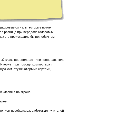
 цифровые сигналы, которые потом
ная разница при передаче голосовых
 как это происходило бы при обычном
ьный класс предполагает, что преподаватель
з Интернет при помощи компьютера и
сную комнату некоторыми чертами,
ой клавише на экране.
далее.
енением новейших разработок для учителей