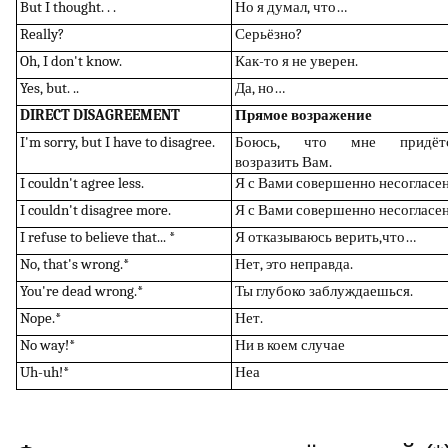
But I thought.
. .
Но я думал, что…
Really?
Серьёзно
?
Oh, I don't know.
Как-то я не уверен.
Yes, but.
..
Да, но…
DIRECT DISAGREEMENT
Прямое возражение
I'm sorry, but I have to disagree.
Боюсь, что мне придёт
возразить Вам.
I couldn't agree less.
Я
с
Вами
совершенно
не
согласе
I couldn't disagree more.
Я
с
Вами
совершенно
не
согласе
I refuse to believe that... *
Я
отказываюсь верить,
что…
No, that's wrong.*
Нет, это неправда.
You're dead wrong.*
Ты глубоко заблуждаешься.
Nope.*
Нет.
No way!*
Ни в коем случае
Uh-uh!*
Неа