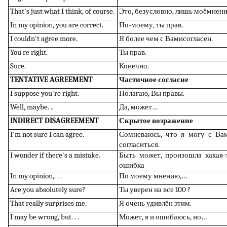
That's just what I think, of course.
Это
,
безусловно
,
лишь
моё
мнени
In my opinion, you are correct.
По-моему
,
ты
прав
.
I couldn't agree more.
Я
более
чем с
Вами
согласен
.
You re right.
Ты
прав
.
Sure.
К
онечно
.
TENTATIVE AGREEMENT
Частичное согласие
I suppose you're right.
Полагаю,
В
ы прав
ы
.
Well, maybe.
..
Да, может…
INDIRECT DISAGREEMENT
Скрытое возражение
I'm not sure I can agree.
Сомневаюсь
, что
я
могу с Ва
согласиться.
I wonder if there's a mistake.
Быть может, произошла какая-
ошибка
In my opinion,
. . .
По моему мнению
,
…
Are you absolutely sure?
Ты уверен на
все 100
?
That really surprises me.
Я очень удивлён этим.
I may be wrong, but. . .
Может,
я и ошибаюсь
, но…