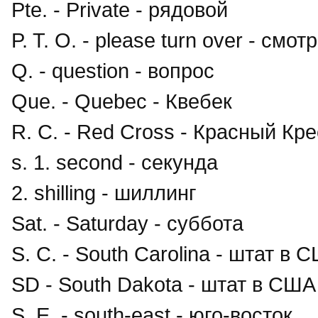
Pte. - Private - рядовой
P. T. O. - please turn over - смо
Q. - question - вопрос
Que. - Quebec - Квебек
R. C. - Red Cross - Красный Кре
s. 1. second - секунда
2. shilling - шиллинг
Sat. - Saturday - суббота
S. C. - South Carolina - штат в 
SD - South Dakota - штат в США
S. E. - south-east - юго-восток