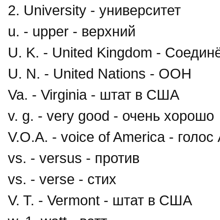
2. University - университет
u. - upper - верхний
U. K. - United Kingdom - Соеди
U. N. - United Nations - ООН
Va. - Virginia - штат в США
v. g. - very good - очень хорошо
V.O.A. - voice of America - голо
vs. - versus - против
vs. - verse - стих
V. T. - Vermont - штат в США