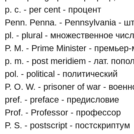
p. c. - per cent - процент
Penn. Penna. - Pennsylvania - 
pl. - plural - множественное чис
P. M. - Prime Minister - премьер
p. m. - post meridiem - лат. поп
pol. - political - политический
P. O. W. - prisoner of war - вое
pref. - preface - предисловие
Prof. - Professor - профессор
P. S. - postscript - постскриптум