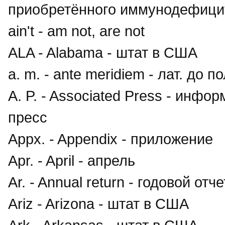
приобретённого иммунодефиц
ain't - am not, are not
ALA - Alabama - штат в США
a. m. - ante meridiem - лат. до п
A. P. - Associated Press - инф
пресс
Appx. - Appendix - приложение
Apr. - April - апрель
Ar. - Annual return - годовой отче
Ariz - Arizona - штат в США