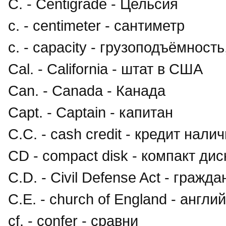
С. - Centigrade - Цельсия
с. - centimeter - сантиметр
c. - capacity - грузоподъёмнос
Cal. - California - штат в США
Can. - Canada - Канада
Capt. - Captain - капитан
С.С. - cash credit - кредит нал
CD - compact disk - компакт ди
C.D. - Civil Defense Act - гражд
C.E. - church of England - англ
cf. - confer - сравни