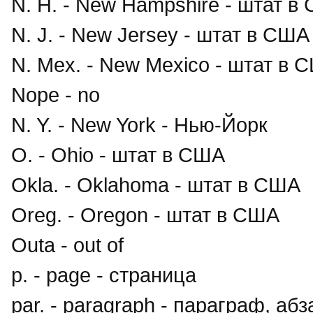
N. H. - New Hampshire - штат в
N. J. - New Jersey - штат в США
N. Mex. - New Mexico - штат в 
Nope - no
N. Y. - New York - Нью-Йорк
O. - Ohio - штат в США
Okla. - Oklahoma - штат в США
Oreg. - Oregon - штат в США
Outa - out of
p. - page - страница
par. - paragraph - параграф, абз