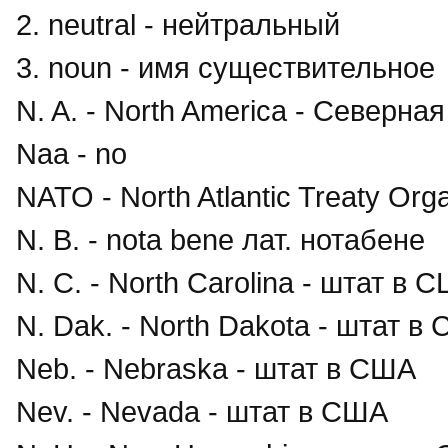
2. neutral - нейтральный
3. noun - имя существительное
N. A. - North America - Северна
Naa - no
NATO - North Atlantic Treaty Orga
N. B. - nota bene лат. нотабене
N. C. - North Carolina - штат в 
N. Dak. - North Dakota - штат в
Neb. - Nebraska - штат в США
Nev. - Nevada - штат в США