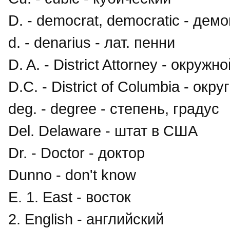
D. - democrat, democratic - дем
d. - denarius - лат. пенни
D. A. - District Attorney - окруж
D.C. - District of Columbia - окр
deg. - degree - степень, градус
Del. Delaware - штат в США
Dr. - Doctor - доктор
Dunno - don't know
E. 1. East - восток
2. English - английский