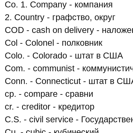
Co. 1. Company - компания
2. Country - графство, округ
COD - cash on delivery - налож
Col - Colonel - полковник
Colo. - Colorado - штат в США
Com. - communist - коммунисти
Сonn. - Connecticut - штат в СШ
cp. - compare - сравни
cr. - creditor - кредитор
C.S. - civil service - Государс
Cu. - cubic - кубический