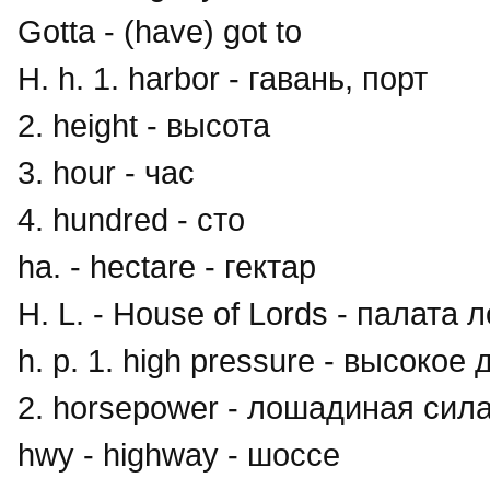
Gotta - (have) got to
H. h. 1. harbor - гавань, порт
2. height - высота
3. hour - час
4. hundred - сто
ha. - hectare - гектар
H. L. - House of Lords - палата 
h. p. 1. high pressure - высокое
2. horsepower - лошадиная сил
hwy - highway - шоссе