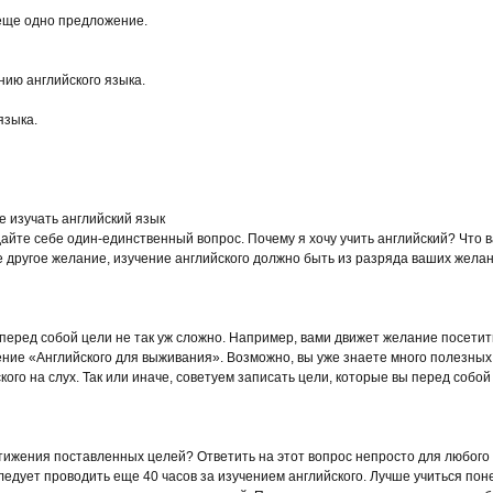
.
еще одно предложение.
нию английского языка.
языка.
е изучать английский язык
дайте себе один-единственный вопрос. Почему я хочу учить английский? Что 
е другое желание, изучение английского должно быть из разряда ваших желани
ь перед собой цели не так уж сложно. Например, вами движет желание посети
ение «Английского для выживания». Возможно, вы уже знаете много полезных
го на слух. Так или иначе, советуем записать цели, которые вы перед собой
ижения поставленных целей? Ответить на этот вопрос непросто для любого 
ледует проводить еще 40 часов за изучением английского. Лучше учиться пон