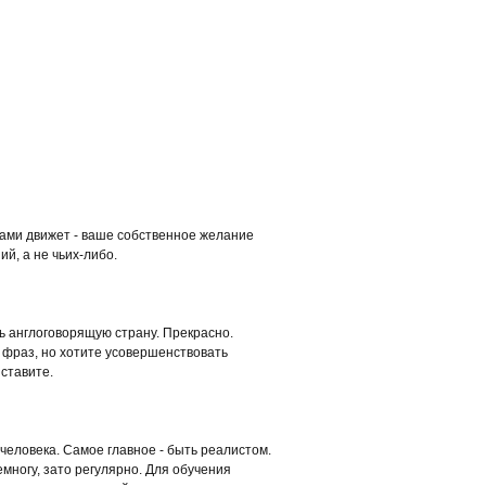
вами движет - ваше собственное желание
й, а не чьих-либо.
ть англоговорящую страну. Прекрасно.
 фраз, но хотите усовершенствовать
 ставите.
человека. Самое главное - быть реалистом.
емногу, зато регулярно. Для обучения