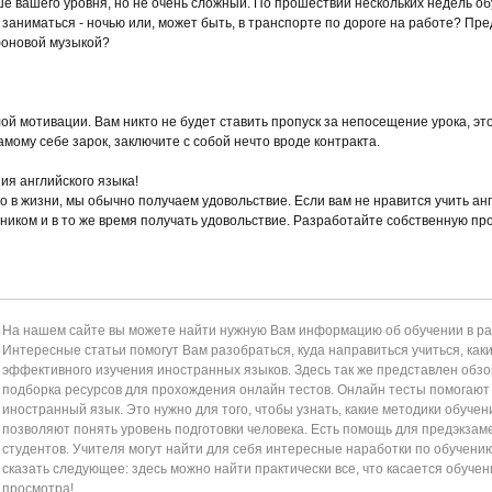
ше вашего уровня, но не очень сложный. По прошествии нескольких недель о
 заниматься - ночью или, может быть, в транспорте по дороге на работе? Пр
 фоновой музыкой?
ой мотивации. Вам никто не будет ставить пропуск за непосещение урока, это
амому себе зарок, заключите с собой нечто вроде контракта.
ия английского языка!
о в жизни, мы обычно получаем удовольствие. Если вам не нравится учить анг
ником и в то же время получать удовольствие. Разработайте собственную п
На нашем сайте вы можете найти нужную Вам информацию об обучении в раз
Интересные статьи помогут Вам разобраться, куда направиться учиться, как
эффективного изучения иностранных языков. Здесь так же представлен обзор
подборка ресурсов для прохождения онлайн тестов. Онлайн тесты помогаю
иностранный язык. Это нужно для того, чтобы узнать, какие методики обучен
позволяют понять уровень подготовки человека. Есть помощь для предэкзам
студентов. Учителя могут найти для себя интересные наработки по обучени
сказать следующее: здесь можно найти практически все, что касается обучен
просмотра!