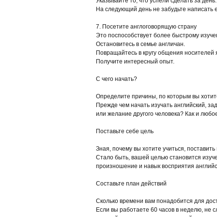
Указывайте то, что успели сделать за день
На следующий день не забудьте написать 
7. Посетите англоговорящую страну
Это поспособствует более быстрому изуче
Остановитесь в семье англичан.
Повращайтесь в кругу общения носителей 
Получите интересный опыт.
С чего начать?
Определите причины, по которым вы хотит
Прежде чем начать изучать английский, за
или желание другого человека? Как и любо
Поставьте себе цель
Зная, почему вы хотите учиться, поставит
Стало быть, вашей целью становится изуч
произношение и навык восприятия английско
Составьте план действий
Сколько времени вам понадобится для дост
Если вы работаете 60 часов в неделю, не с