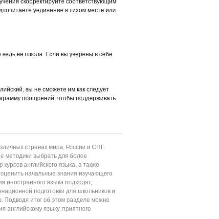
бучения скорректируйте соответствующим
едпочитаете уединение в тихом месте или
 ведь не школа. Если вы уверены в себе
лийский, вы не сможете им как следует
рограмму поощрений, чтобы поддерживать
личных странах мира, России и СНГ.
ие методики выбрать для более
 курсов английского языка, а также
т оценить начальные знания изучающего
ия иностранного языка подходят,
енационной подготовки для школьников и
ю. Подводя итог об этом разделе можно
ия английскому языку, приятного