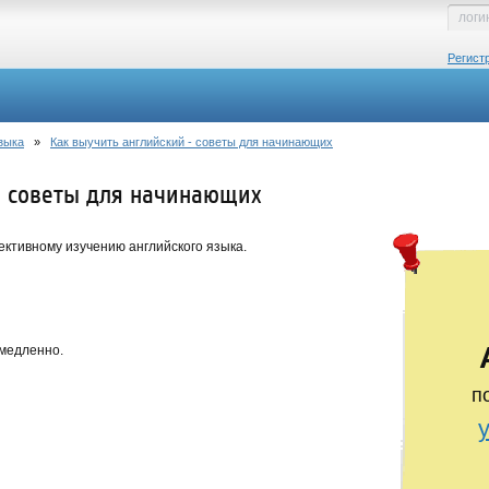
Регист
зыка
»
Как выучить английский - советы для начинающих
- советы для начинающих
ктивному изучению английского языка.
 медленно.
п
м