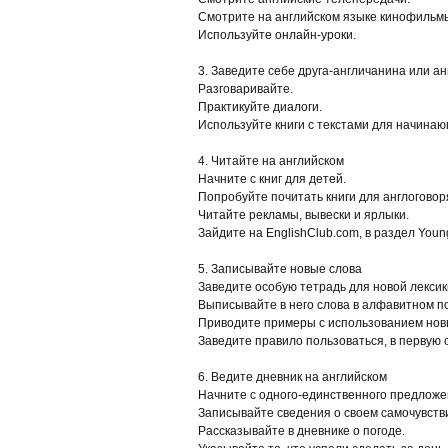
Смотрите на английском языке кинофильм
Используйте онлайн-уроки.
3. Заведите себе друга-англичанина или а
Разговаривайте.
Практикуйте диалоги.
Используйте книги с текстами для начинаю
4. Читайте на английском
Начните с книг для детей.
Попробуйте почитать книги для англогово
Читайте рекламы, вывески и ярлыки.
Зайдите на EnglishClub.com, в раздел Youn
5. Записывайте новые слова
Заведите особую тетрадь для новой лексик
Выписывайте в него слова в алфавитном поря
Приводите примеры с использованием нов
Заведите правило пользоваться, в первую 
6. Ведите дневник на английском
Начните с одного-единственного предлож
Записывайте сведения о своем самочувств
Рассказывайте в дневнике о погоде.