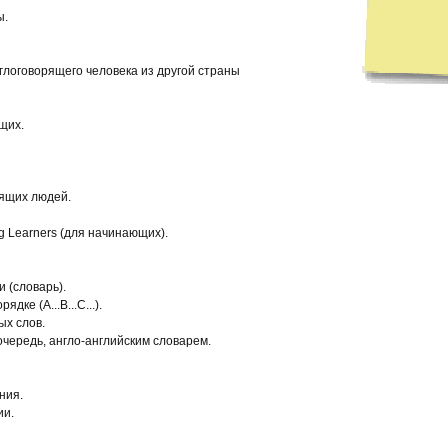
ы.
нглоговорящего человека из другой страны
щих.
рящих людей.
g Learners (для начинающих).
и (словарь).
дке (A...B...C...).
ых слов.
очередь, англо-английским словарем.
ения.
ии.