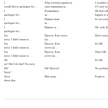
I
Я бы хотел(а) принести
I wouldn't 
would like to apologize for ...
свои извинения за…
if I were yo
I
Я извиняюсь
Oh that's al
apologize for...
за…
happen to 
I
Извини меня
It's not your
apologize for...
за…
I
Извини за…
Oh, well, tha
apologize for...
I'm
Прости. Я не хотел
Don't worry
sorry. I didn't mean to. . .
(а)…
I'm
Прости. Я не
It's OK.
sorry. I didn't mean to. . .
хотел (а)…
I'm
Прости. Я не
That's OK.
sorry. I didn't mean to. . .
хотел (а)…
Oh
It's OK.
no! Did I do that? I'm sorry.
Oh!
Ой! Прости!
No problem
Sorry!
Sorry
Мне жаль.
Forget it.
about that.