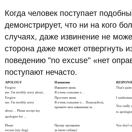
Когда человек поступает подобны
демонстрирует, что ни на кого бо
случаях, даже извинение не мож
сторона даже может отвергнуть и
поведению "no excuse" «нет опра
поступают нечасто.
APOLOGY
Извинение
RESPONS
Forgive
Извините меня.
That's quite 
me. I'm terribly sorry about...
Я очень сожалею о…
Forgive
Простите меня.
I understan
me. I'm terribly sorry
Я очень сожалею о… Пожалуйста,
You really 
примите мои извинения за…
about ... Please accept my
to apologize
apologies for ...
Please
Прошу прощения
You don't n
excuse (my dog).
за (мою собаку)