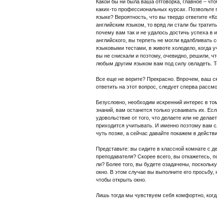
Какой бы ни была ваша отговорка, главное – что
каких-то профессиональных курсах. Позвольте 
языке? Вероятность, что вы твердо ответите «К
английским языком, то вряд ли стали бы тратит
почему вам так и не удалось достичь успеха в 
английского, вы терпеть не могли вдалбливать 
языковыми тестами, в животе холодело, когда у
вы не снискали и поэтому, очевидно, решили, чт
любым другим языком вам под силу овладеть. Т
Все еще не верите? Прекрасно. Впрочем, ваш с
ответить на этот вопрос, следует сперва расс
Безусловно, необходим искренний интерес в том
знаний, вам останется только усваивать их. Ес
удовольствие от того, что делаете или не делае
приходится учитывать. И именно поэтому вам с
чуть позже, а сейчас давайте покажем в действ
Представьте: вы сидите в классной комнате с д
преподавателя? Скорее всего, вы откажетесь, п
ли? Более того, вы будете озадачены, поскольку
окно. В этом случае вы выполните его просьбу,
чтобы открыть окно.
Лишь тогда мы чувствуем себя комфортно, когд