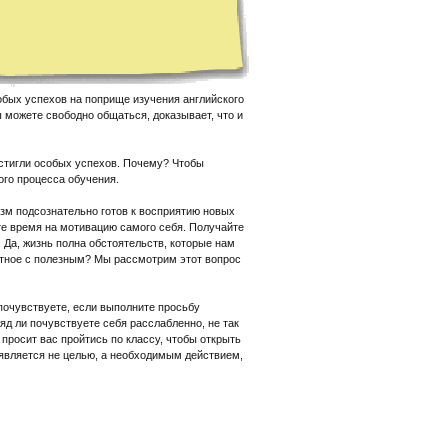
собых успехов на поприще изучения английского
ы можете свободно общаться, доказывает, что и
остигли особых успехов. Почему? Чтобы
ого процесса обучения.
изм подсознательно готов к восприятию новых
ите время на мотивацию самого себя. Получайте
ь. Да, жизнь полна обстоятельств, которые нам
ятное с полезным? Мы рассмотрим этот вопрос
 почувствуете, если выполните просьбу
яд ли почувствуете себя расслабленно, не так
 просит вас пройтись по классу, чтобы открыть
у является не целью, а необходимым действием,