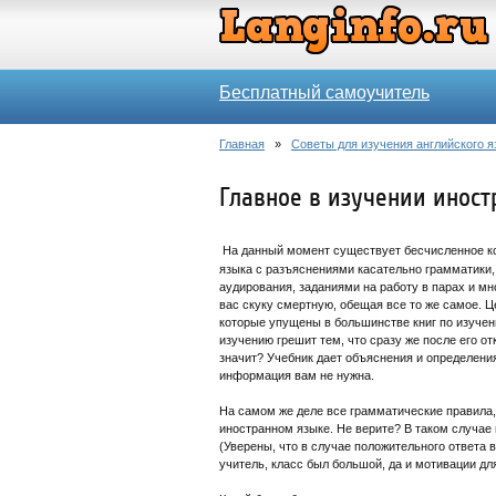
Бесплатный самоучитель
Главная
»
Советы для изучения английского я
Главное в изучении иност
На данный момент существует бесчисленное ко
языка с разъяснениями касательно грамматики,
аудирования, заданиями на работу в парах и м
вас скуку смертную, обещая все то же самое. Ц
которые упущены в большинстве книг по изучени
изучению грешит тем, что сразу же после его о
значит? Учебник дает объяснения и определения,
информация вам не нужна.
На самом же деле все грамматические правила,
иностранном языке. Не верите? В таком случае 
(Уверены, что в случае положительного ответа 
учитель, класс был большой, да и мотивации дл