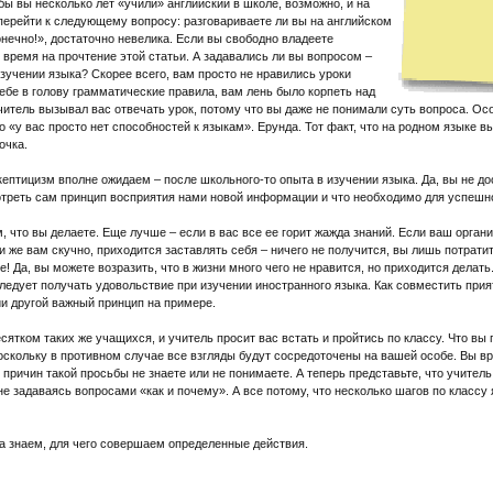
бы вы несколько лет «учили» английский в школе, возможно, и на
перейти к следующему вопросу: разговариваете ли вы на английском
онечно!», достаточно невелика. Если вы свободно владеете
ь время на прочтение этой статьи. А задавались ли вы вопросом –
изучении языка? Скорее всего, вам просто не нравились уроки
себе в голову грамматические правила, вам лень было корпеть над
читель вызывал вас отвечать урок, потому что вы даже не понимали суть вопроса. О
о «у вас просто нет способностей к языкам». Ерунда. Тот факт, что на родном языке в
очка.
кептицизм вполне ожидаем – после школьного-то опыта в изучении языка. Да, вы не д
мотреть сам принцип восприятия нами новой информации и что необходимо для успешн
, что вы делаете. Еще лучше – если в вас все ее горит жажда знаний. Если ваш орган
ли же вам скучно, приходится заставлять себя – ничего не получится, вы лишь потрат
те! Да, вы можете возразить, что в жизни много чего не нравится, но приходится делат
ледует получать удовольствие при изучении иностранного языка. Как совместить при
ии другой важный принцип на примере.
есятком таких же учащихся, и учитель просит вас встать и пройтись по классу. Что вы
оскольку в противном случае все взгляды будут сосредоточены на вашей особе. Вы вр
 причин такой просьбы не знаете или не понимаете. А теперь представьте, что учитель
 не задаваясь вопросами «как и почему». А все потому, что несколько шагов по класс
а знаем, для чего совершаем определенные действия.