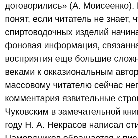
договорились» (А. Моисеенко).
понят, если читатель не знает, ч
спиртоводочных изделий начин
фоновая информация, связанна
восприятия еще большие сложн
веками к окказиональ­ным авт
массовому читателю сейчас неп
комментария язвительные стро
Чуковским в замечательной книг
году Н. А. Некрасов написал ст
Намордников обращается к пис