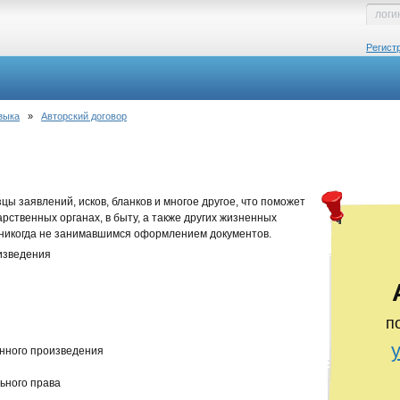
Регист
зыка
»
Авторский договор
ы заявлений, исков, бланков и многое другое, что поможет
дарственных органах, в быту, а также других жизненных
 никогда не занимавшимся оформлением документов.
изведения
п
ного произведения
ного права