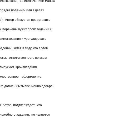
мствования, за исключением малых
орядке полемики или в целях
, Автор обязуется представить
 перечень чужих произведений с
аимствования и урегулировать
дений, имея в виду, что в этом
тью ответственность по всем
выпуском Произведения.
жественное оформление
го должен быть письменно одобрен
Автор подтверждает, что
лужебного задания, не является