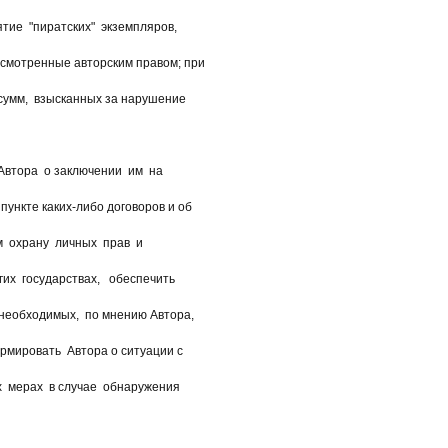
ие "пиратских" экземпляров,
смотренные авторским правом; при
умм, взысканных за нарушение
тора о заключении им на
ункте каких-либо договоров и об
м охрану личных прав и
их государствах, обеспечить
еобходимых, по мнению Автора,
мировать Автора о ситуации с
мерах в случае обнаружения