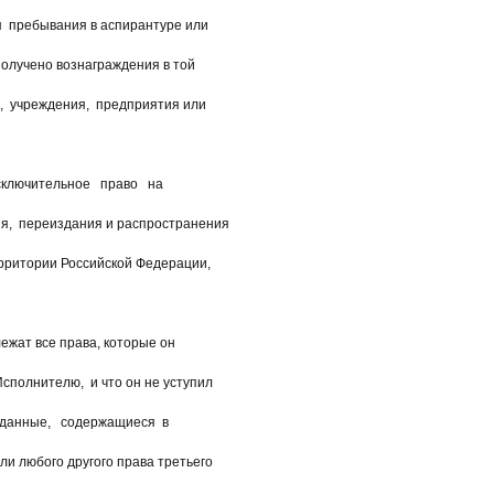
 пребывания в аспирантуре или
получено вознаграждения в той
а, учреждения, предприятия или
лючительное право на
я, переиздания и распространения
рритории Российской Федерации,
жат все права, которые он
сполнителю, и что он не уступил
данные, содержащиеся в
и любого другого права третьего