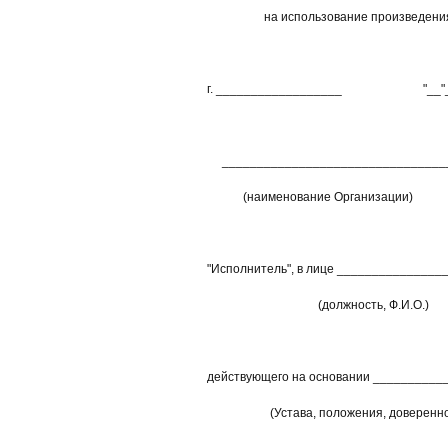
на использование произведени
г. __________________ "__"____
__________________________________
(наименование Организации)
"Исполнитель", в лице _______________
(должность, Ф.И.О.)
действующего на основании ____________
(Устава, положения, доверенно