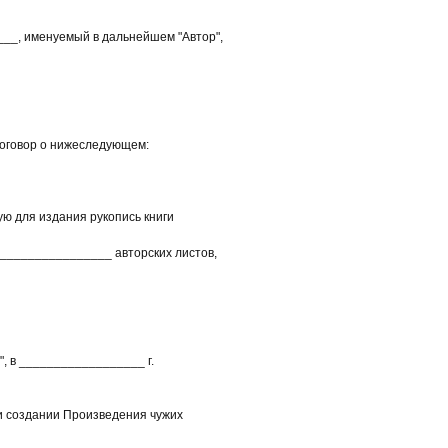
_, именуемый в дальнейшем "Автор",
оговор о нижеследующем:
 для издания рукопись книги
_______________ авторских листов,
 в __________________ г.
 создании Произведения чужих