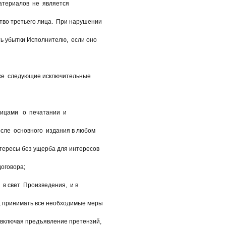
атериалов не является
во третьего лица. При нарушении
ь убытки Исполнителю, если оно
е следующие исключительные
цами о печатании и
ле основного издания в любом
тересы без ущерба для интересов
договора;
 свет Произведения, и в
, принимать все необходимые меры
включая предъявление претензий,