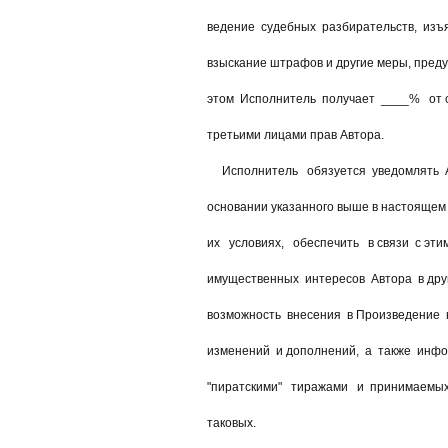
ведение судебных разбирательств, изъят
взыскание штрафов и другие меры, преду
этом Исполнитель получает ____% от с
третьими лицами прав Автора.
Исполнитель обязуется уведомлять Ав
основании указанного выше в настоящем п
их условиях, обеспечить в связи с эти
имущественных интересов Автора в друг
возможность внесения в Произведение н
изменений и дополнений, а также инфор
"пиратскими" тиражами и принимаемых 
таковых.