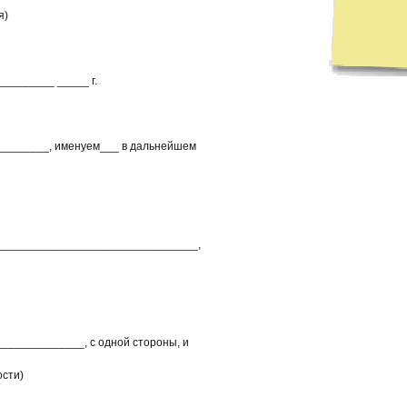
я)
_____ _____ г.
______, именуем___ в дальнейшем
________________________________,
____________, с одной стороны, и
сти)