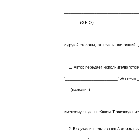
____________________________________
(Ф.И.О.)
с другой стороны,заключили настоящий д
1. Автор передаёт Исполнителю готовую
"________________________" объемом __
(название)
именуемую в дальнейшем "Произведение",
2. В случае использования Автором при