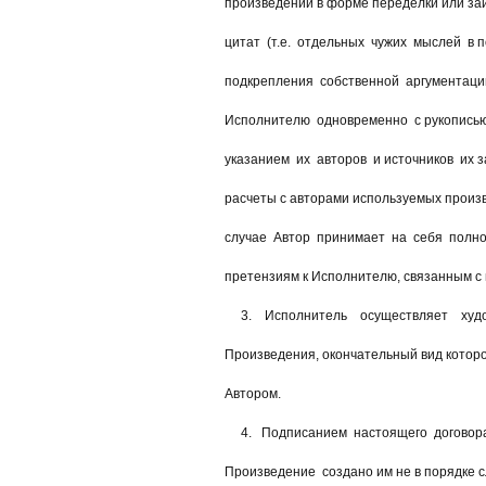
произведений в форме переделки или заи
цитат (т.е. отдельных чужих мыслей в п
подкрепления собственной аргументации)
Исполнителю одновременно с рукописью
указанием их авторов и источников их з
расчеты с авторами используемых произве
случае Автор принимает на себя полнос
претензиям к Исполнителю, связанным с 
3. Исполнитель осуществляет худо
Произведения, окончательный вид которо
Автором.
4. Подписанием настоящего договора 
Произведение создано им не в порядке с