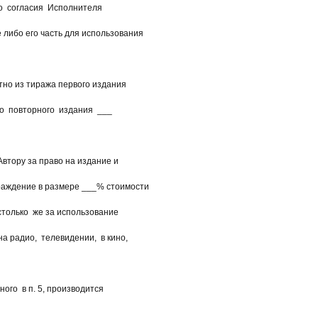
 согласия Исполнителя
либо его часть для использования
о из тиража первого издания
 повторного издания ___
тору за право на издание и
аждение в размере ___% стоимости
только же за использование
радио, телевидении, в кино,
о в п. 5, производится