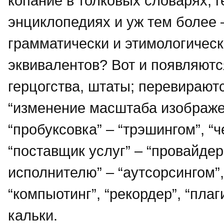
копание в толковых словарях, 
энциклопедиях и уж тем более 
грамматически и этимологичес
эквивалентов? Вот и появляютс
герцогства, штаты; перевирают
“изменение масштаба изображен
“пробуксовка” – “трэшингом”, “
“поставщик услуг” – “провайде
исполнителю” – “аутсорсингом”
“компыотинг”, “рекордер”, “пла
кальки.