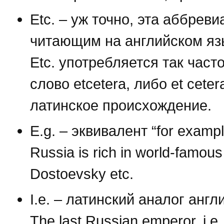
Etc. – уж точно, эта аббрев
читающим на английском язык
Etc. употребляется так част
слово etcetera, либо et cete
латинское происхождение.
E.g. – эквивалент “for exampl
Russia is rich in world-famous 
Dostoevsky etc.
I.e. – латинский аналог англий
The last Russian emperor, i.e.