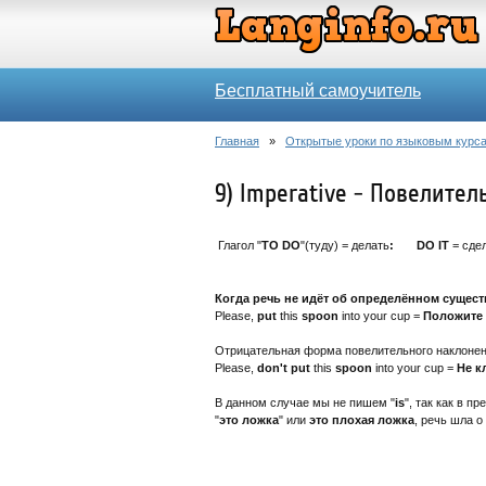
Бесплатный самоучитель
Главная
»
Открытые уроки по языковым курса
9) Imperative - Повелите
Глагол "
TO DO
"(туду) = делать
:
DO IT
= сдел
Когда речь не идёт об определённом существи
Please,
put
this
spoon
into your cup =
Положите
Отрицательная форма повелительного наклоне
Please,
don't put
this
spoon
into your cup =
Не к
В данном случае мы не пишем "
is
", так как в п
"
это ложка
" или
это плохая ложка
, речь шла о