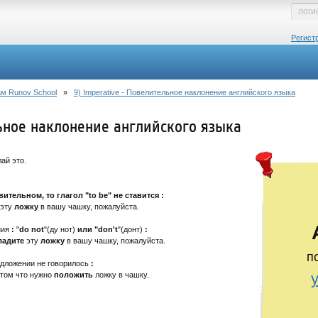
Регист
м Runov School
»
9) Imperative - Повелительное наклонение английского языка
льное наклонение английского языка
ай это.
тельном, то глагол "to be" не ставится :
эту
ложку
в вашу чашку, пожалуйста.
ния
:
"
do not
"(ду нот)
или "don't
"(донт)
:
ладите
эту
ложку
в вашу чашку, пожалуйста.
п
редложении не говорилось
:
 том что нужно
положить
ложку в чашку.