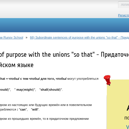
Регист
м Runov School
»
66) Subordinate sentences of purpose with the unions "so that" - П
 of purpose with the unions "so that" - Придат
ийском языке
that = чтобы/ с тем чтобы/ для того, чтобы/
могут употребляться
would
)", "
may
(
might
)", "
shall
(
should
)".
одном из настоящих или будущих времён или в повелительном
отребляются
:
"
can
", "
will
".
п
одном из прошедших времён, то в придаточном предложении