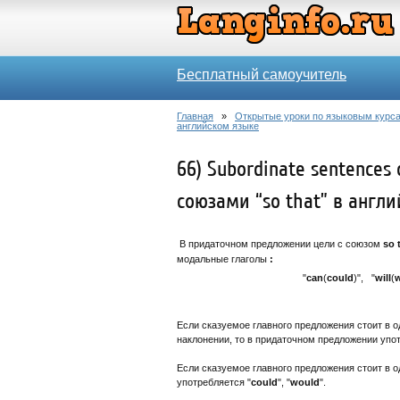
Бесплатный самоучитель
Главная
»
Открытые уроки по языковым курса
английском языке
66) Subordinate sentences
союзами “so that” в англ
В придаточном предложении цели с союзом
so 
модальные глаголы
:
"
can
(
could
)", "
will
(
Если сказуемое главного предложения стоит в 
наклонении, то в придаточном предложении уп
Если сказуемое главного предложения стоит в 
употребляется "
could
", "
would
".