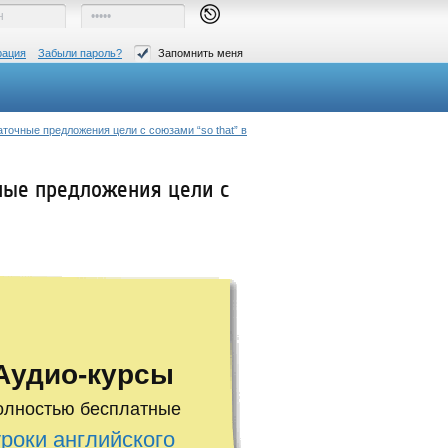
рация
Забыли пароль?
Запомнить меня
ридаточные предложения цели с союзами “so that” в
очные предложения цели с
Аудио-курсы
олностью бесплатные
уроки английского