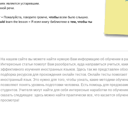
ениях является устаревшим.
жной речи.
 = Пожалуйста, говорите громче,
чтобы
всем было слышно.
uld
learn the lesson = Я взял книгу библиотеке
с тем, чтобы ты
На нашем сайте вы можете найти нужную Вам информацию об обучении в раз
Интересные статьи помогут Вам разобраться, куда направиться учиться, как
эффективного изучения иностранных языков. Здесь так же представлен обзор
подборка ресурсов для прохождения онлайн тестов. Онлайн тесты помогаю
иностранный язык. Это нужно для того, чтобы узнать, какие методики обучен
позволяют понять уровень подготовки человека. Есть помощь для предэкзам
студентов. Учителя могут найти для себя интересные наработки по обучени
сказать следующее: здесь можно найти практически все, что касается обучен
просмотра!