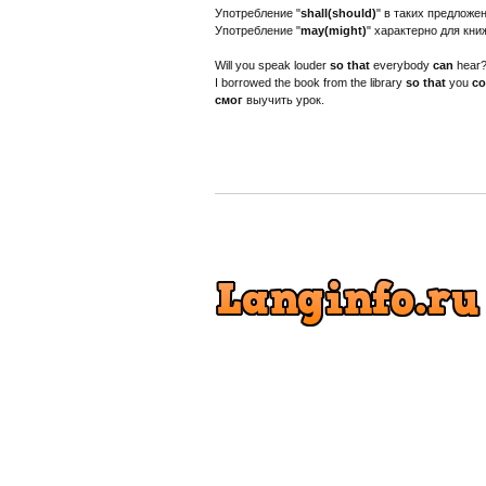
Употребление "
shall(should)
" в таких предлож
Употребление "
may(might)
" характерно для кни
Will you speak louder
so that
everybody
can
hear?
I borrowed the book from the library
so that
you
co
смог
выучить урок.