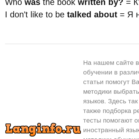
Who
was
the book
written by?
= К
I don't like to be
talked about
= Я 
На нашем сайте 
обучении в разли
статьи помогут Ва
методики выбрать
языков. Здесь так
также подборка р
тесты помогают 
иностранный язык.