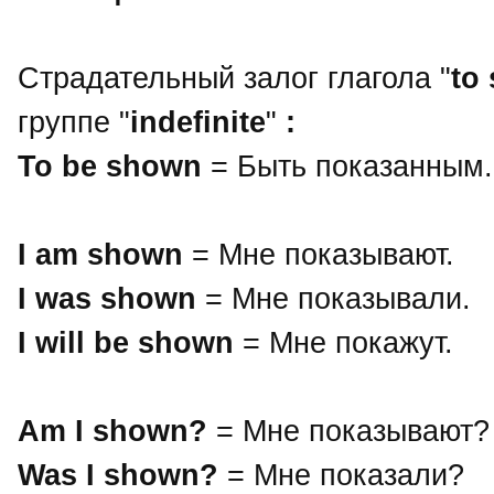
Страдательный залог глагола "
to
группе "
indefinite
"
:
To be shown
= Быть показанным.
I am shown
= Мне показывают.
I was shown
= Мне показывали.
I will be shown
= Мне покажут.
Am I shown?
= Мне показывают?
Was I shown?
= Мне показали?