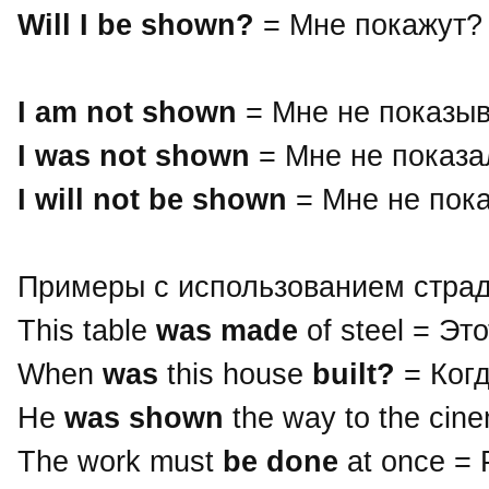
Will I be shown?
= Мне покажут?
I am not shown
= Мне не показыв
I was not shown
= Мне не показа
I will not be shown
= Мне не пока
Примеры с использованием страд
This table
was made
of steel = Эт
When
was
this house
built?
= Ког
He
was shown
the way to the ci
The work must
be done
at once =