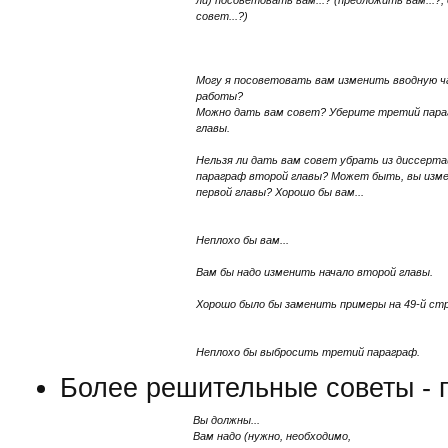
ли) посоветовать вам...? (предложить вам...?,
совет...?)
Могу я посоветовать вам изменить вводную 
работы?
Можно дать вам совет? Уберите третий пара
главы.
Нельзя ли дать вам совет убрать из диссерт
параграф второй главы? Может быть, вы изме
первой главы? Хорошо бы вам...
Неплохо бы вам...
Вам бы надо изменить начало второй главы.
Хорошо было бы заменить примеры на 49-й стр
Неплохо бы выбросить третий параграф.
Более решительные советы - 
Вы должны...
Вам надо (нужно, необходимо,