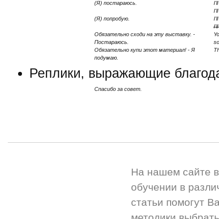
(Я) постараюсь.
I'l
I'
(Я) попробую.
I'l
I'
Обязательно сходи на эту выставку. -
Yo
Постараюсь.
so
Обязательно купи этот материал! - Я
Th
подумаю.
Реплики, выражающие благод
Спасибо за совет.
На нашем сайте 
обучении в разли
статьи помогут Ва
методики выбрать