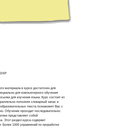
00/XP
го материала в курсе достаточен для
специально для компьютерного обучения
сылки для изучения языка. Курс состоит из
араллельно пополняя словарный запас и
образовательных текста познакомят Вас с
но. Обучение проходит последовательно:
атике представляет собой
. Этот раздел курса содержит
и. Более 1000 упражнений по проработке