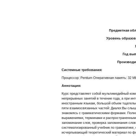
Предметная обл
Уровень образов
Год вып
Производи
Системные требования:
Процессор: Pentium Оперативная память: 32 M
Аннотация:
Курс представляет собой мультимедийный комп
непрерывных занятий в течение года, а при ин
иностранным языкам, большой объем тщательно
пяти взаимосвязанных частей: Диалог.Вы слыши
знакомясь с грамматическими формами. Полном
выражениями, терминами и распространенными
запоминание слов, проверка запоминания слов
систематизированный учебник по грамматике, 
исчерпывающий теоретический материал по фон