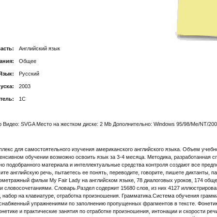
асть:
Английский язык
ания:
Общее
Язык:
Русский
уска:
2003
тель:
1C
b Видео: SVGA Место на жестком диске: 2 Mb Дополнительно: Windows 95/98/Me/NT/20
лекс для самостоятельного изучения американского английского языка. Объем учебно
тенсивном обучении возможно освоить язык за 3-4 месяца. Методика, разработанная 
 подобранного материала и интеллектуальные средства контроля создают все предпо
те английскую речь, пытаетесь ее понять, переводите, говорите, пишете диктанты, п
етражный фильм My Fair Lady на английском языке, 78 диалоговых уроков, 174 обще
 словосочетаниями. Словарь.Раздел содержит 15680 слов, из них 4127 иллюстрирова
, набор на клавиатуре, отработка произношения. Грамматика.Система обучения грамм
снабженный упражнениями по заполнению пропущенных фрагментов в тексте. Фонетика
етике и практические занятия по отработке произношения, интонации и скорости реч