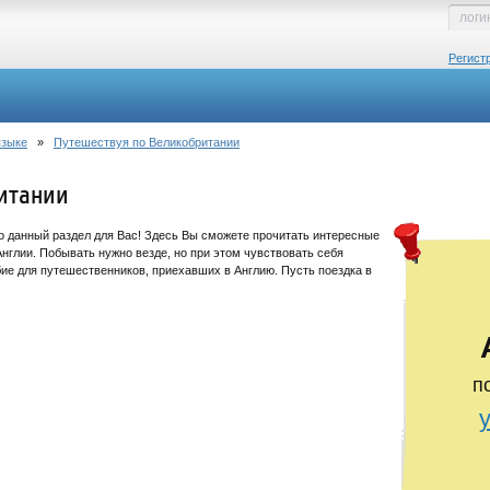
Регист
языке
»
Путешествуя по Великобритании
итании
о данный раздел для Вас! Здесь Вы сможете прочитать интересные
нглии. Побывать нужно везде, но при этом чувствовать себя
бие для путешественников, приехавших в Англию. Пусть поездка в
п