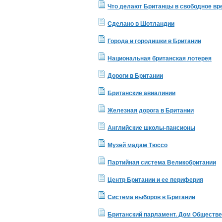
Что делают Британцы в свободное вр
Сделано в Шотландии
Города и городишки в Британии
Национальная британская лотерея
Дороги в Британии
Британские авиалинии
Железная дорога в Британии
Английские школы-пансионы
Музей мадам Тюссо
Партийная система Великобритании
Центр Британии и ее периферия
Система выборов в Британии
Британский парламент. Дом Обществ