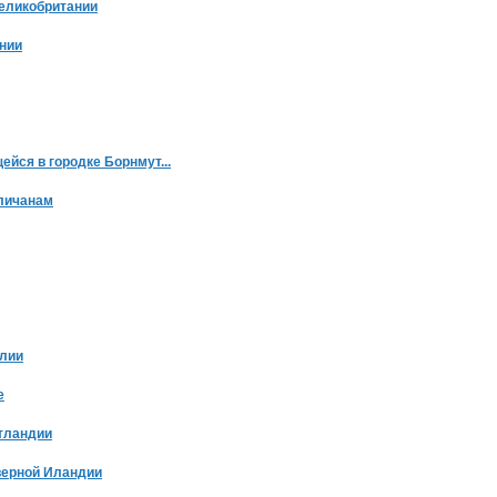
еликобритании
нии
ейся в городке Борнмут...
гличанам
глии
е
тландии
верной Иландии