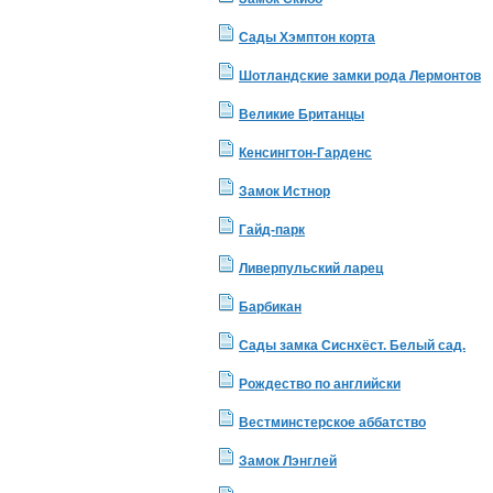
Сады Хэмптон корта
Шотландские замки рода Лермонтов
Великие Британцы
Кенсингтон-Гарденс
Замок Истнор
Гайд-парк
Ливерпульский ларец
Барбикан
Сады замка Сиснхёст. Белый сад.
Рождество по английски
Вестминстерское аббатство
Замок Лэнглей