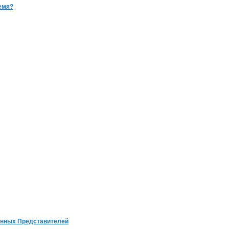
емя?
енных Представителей