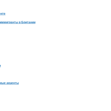
енте
 иммигранты в Британии
и
ьные акценты