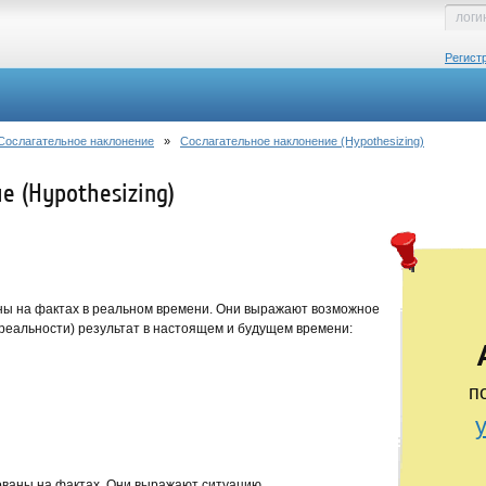
Регист
Сослагательное наклонение
»
Сослагательное наклонение (Hypothesizing)
е (Hypothesizing)
ны на фактах в реальном времени. Они выражают возможное
в реальности) результат в настоящем и будущем времени:
п
ованы на фактах. Они выражают ситуацию,