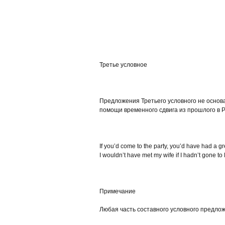
Третье условное
Предложения Третьего условного не основ
помощи временного сдвига из прошлого в Pa
If you’d come to the party, you’d have had a gr
I wouldn’t have met my wife if I hadn’t gone to
Примечание
Любая часть составного условного предлож