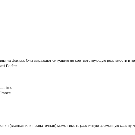
аны на фактах. Они выражают ситуацию не соответствующую реальности в п
st Perfect:
eat time.
 France.
ения (главная или придаточная) может иметь различную временную ссылку, ч