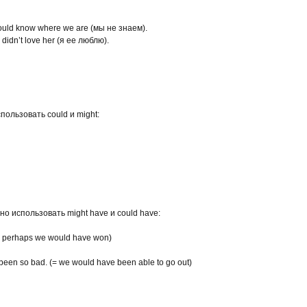
ould know where we are (мы не знаем).
 didn’t love her (я ее люблю).
ользовать could и might:
о использовать might have и could have:
(= perhaps we would have won)
 been so bad. (= we would have been able to go out)