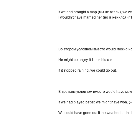
If we had brought a map (мы не взяли), we w
I wouldn’t have married her (но я женился) if I
Во втором условном вместо would можно исп
He might be angry, if I took his car.
If it stopped raining, we could go out.
В третьем условном вместо would have можн
If we had played better, we might have won. 
We could have gone out if the weather hadn’t