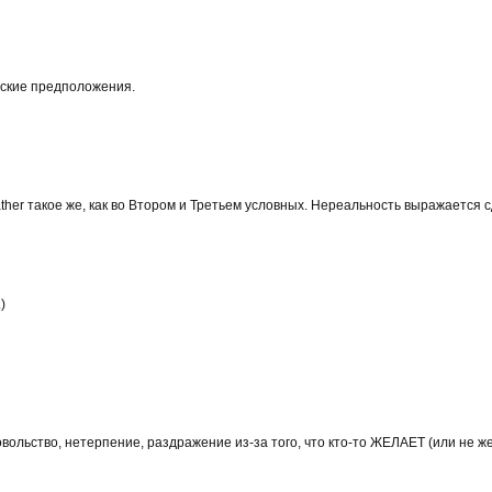
еские предположения.
d rather такое же, как во Втором и Третьем условных. Нереальность выражается 
)
льство, нетерпение, раздражение из-за того, что кто-то ЖЕЛАЕТ (или не же