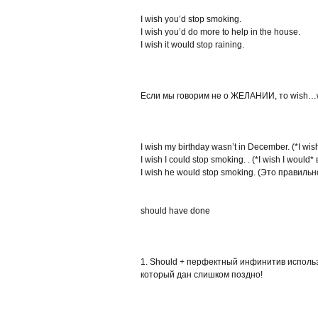
I wish you’d stop smoking.
I wish you’d do more to help in the house.
I wish it would stop raining.
Если мы говорим не о ЖЕЛАНИИ, то wish…w
I wish my birthday wasn’t in December. (*I w
I wish I could stop smoking. . (*I wish I wo
I wish he would stop smoking. (Это правиль
should have done
1. Should + перфектный инфинитив использ
который дан слишком поздно!