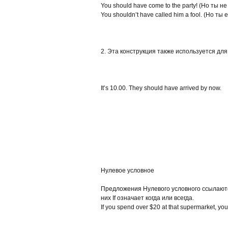
You should have come to the party! (Но ты н
You shouldn’t have called him a fool. (Но ты 
2. Эта конструкция также используется для
It’s 10.00. They should have arrived by now.
Нулевое условное
Предложения Нулевого условного ссылаются
них If означает когда или всегда.
If you spend over $20 at that supermarket, you