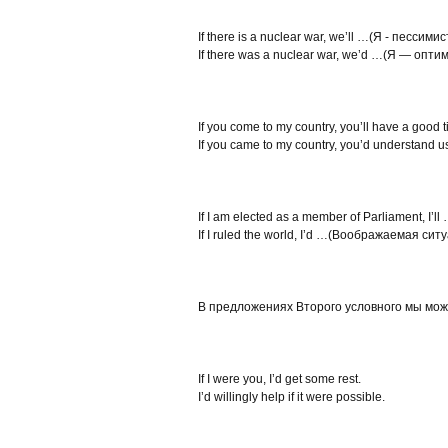
If there is a nuclear war, we’ll …(Я - пессимист
If there was a nuclear war, we’d …(Я — оптим
If you come to my country, you’ll have a good
If you came to my country, you’d understand u
If I am elected as a member of Parliament, I’
If I ruled the world, I’d …(Воображаемая сит
В предложениях Второго условного мы мож
If I were you, I’d get some rest.
I’d willingly help if it were possible.