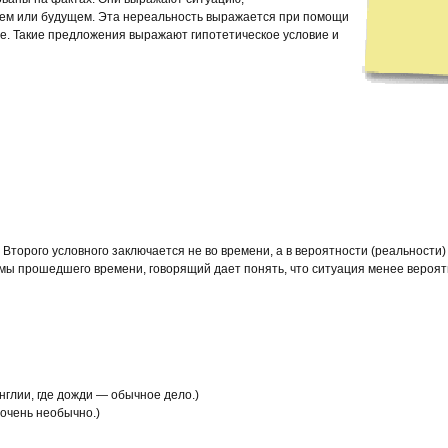
ем или будущем. Эта нереальность выражается при помощи
е. Такие предложения выражают гипотетическое условие и
орого условного заключается не во времени, а в вероятности (реальности) д
ы прошедшего времени, говорящий дает понять, что ситуация менее вероят
в Англии, где дожди — обычное дело.)
ы очень необычно.)