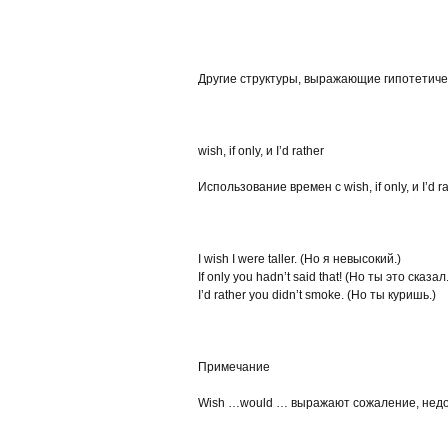
Другие структуры, выражающие гипотетич
wish, if only, и I’d rather
Использование времен с wish, if only, и I’
I wish I were taller. (Но я невысокий.)
If only you hadn’t said that! (Но ты это сказал.
I’d rather you didn’t smoke. (Но ты куришь.)
Примечание
Wish …would … выражают сожаление, недово