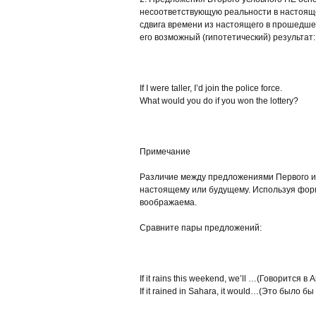
несоответствующую реальности в настоящ
сдвига времени из настоящего в прошедше
его возможный (гипотетический) результат:
If I were taller, I’d join the police force.
What would you do if you won the lottery?
Примечание
Различие между предложениями Первого и Вт
настоящему или будущему. Используя форм
воображаема.
Сравните пары предложений:
If it rains this weekend, we’ll …(Говорится 
If it rained in Sahara, it would…(Это было б