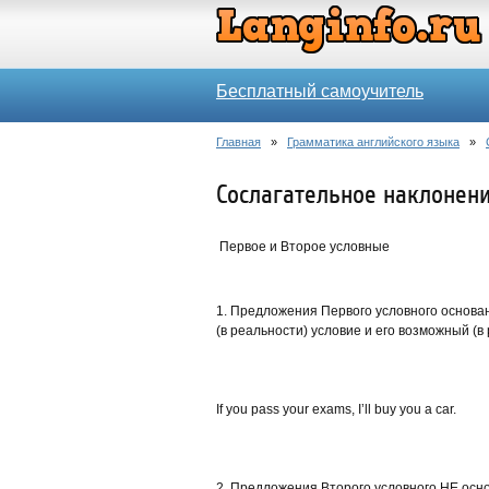
Бесплатный самоучитель
Главная
»
Грамматика английского языка
»
Сослагательное наклонени
Первое и Второе условные
1. Предложения Первого условного основа
(в реальности) условие и его возможный (
If you pass your exams, I’ll buy you a car.
2. Предложения Второго условного НЕ осн