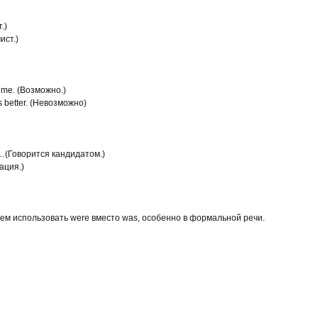
.)
ист.)
 time. (Возможно.)
s better. (Невозможно)
ll …(Говорится кандидатом.)
уация.)
ем использовать were вместо was, особенно в формальной речи.