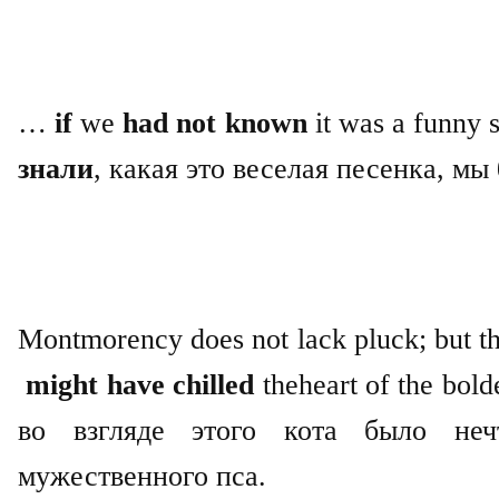
…
if
we
had
not
known
it
was
a
funny
знали
, какая это веселая песенка, мы
Montmorency
does
not
lack
pluck
;
but
t
might
have
chilled
the
heart
of
the
bold
во взгляде этого кота было неч
мужественного пса.