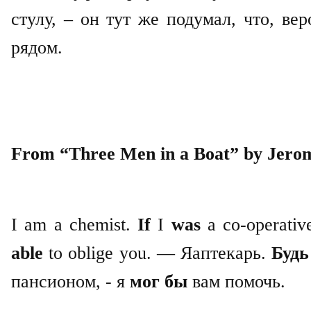
стулу, – он тут же подумал, что, ве
рядом.
From “Three Men in a Boat” by Jero
I am a chemist.
If
I
was
a co-operativ
able
to oblige you. —
Я
аптекарь
.
Буд
пансионом, - я
мог бы
вам помочь.