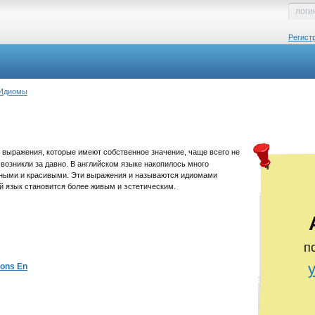
Регист
Идиомы
 выражения, которые имеют собственное значение, чаще всего не
озникли за давно. В английском языке накопилось много
чными и красивыми. Эти выражения и называются идиомами
й язык становится более живым и эстетическим.
п
ions En