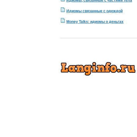
Идиомы, связанные с частями тела
Идиомы связанные с одеждой
Money Talks: идиомы о деньгах