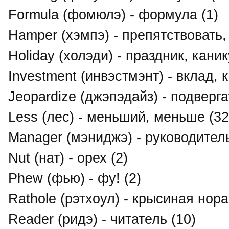
Formula (фомюлэ) - формула (1)
Hamper (хэмпэ) - препятствовать,
Holiday (холэди) - праздник, кани
Investment (инвэстмэнт) - вклад,
Jeopardize (джэпэдайз) - подверг
Less (лес) - меньший, меньше (32
Manager (мэниджэ) - руководител
Nut (нат) - орех (2)
Phew (фью) - фу! (2)
Rathole (рэтхоул) - крысиная нора
Reader (ридэ) - читатель (10)