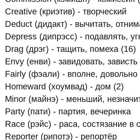
Creative (криэтив) - творческий
Deduct (дидакт) - вычитать, отним
Depress (дипрэсс) - подавлять, уг
Drag (дрэг) - тащить, помеха (16)
Envy (енви) - завидовать, зависть
Fairly (фэали) - вполне, довольно
Homeward (хоумвад) - дом (2)
Minor (майнэ) - меньший, незнач
Party (пати) - партия, вечеринка
Race (рэйс) - раса, состязание в
Reporter (рипотэ) - репортёр