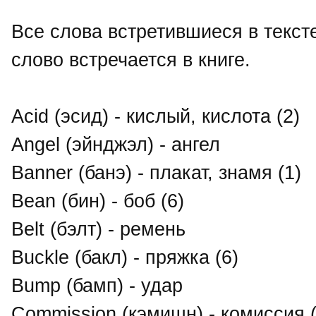
Все слова встретившиеся в тексте
слово встречается в книге.
Acid (эсид) - кислый, кислота (2)
Angel (эйнджэл) - ангел
Banner (банэ) - плакат, знамя (1)
Bean (бин) - боб (6)
Belt (бэлт) - ремень
Buckle (бакл) - пряжка (6)
Bump (бамп) - удар
Commission (кэмишн) - комиссия 