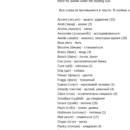
there for awhile under the beating sun.
Все слова встретившиеся в тексте. В скобках к
Accent (эксэнт) - акцент, ударение (10)
Amid (эмид) - кроме (3)
Aroma (эроумэ) - запах
Associate (эсоушиэйт) - ассоциироваться
Awhile (эвайл) - немного, некоторое время (28)
Beat (бит) - бить
Become (бикам) - становиться
Brass (брас) - медь (4)
Bunch (банч) - пучок, букет
Can (кэн) - металлическая банка
Curb (кёб) - обочина (1)
Dog (дог) - собака
Flower (флауэ) - цветок
Foggy (фоги) - туманный
Galoot (гэлут) - неуклюжий человек (1)
Ghastly (гастли) - жуткий, ужасный (4)
Glare (глэа) - ослепительно сверкать (5)
Goodbye (гудбай) - до свидания
Grave (грэйв) - могила (15)
Haze (хэйз) - туман, дымка
Hothouse (хотхаус) - теплица (1)
Melt (мэлт) - плавиться (17)
Organ (огэн) - орган
Pantry (пэнтри) - кладовая (4)