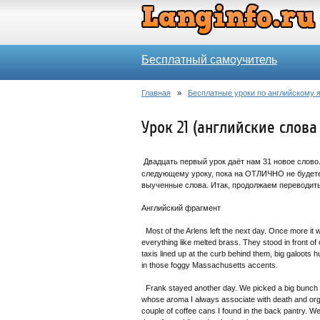
Бесплатный самоучитель
Главная
»
Бесплатные уроки по английскому 
Урок 21 (английские слова 
Двадцать первый урок даёт нам 31 новое слово
следующему уроку, пока на ОТЛИЧНО не будете 
выученные слова. Итак, продолжаем переводить 
Английский фрагмент
Most of the Arlens left the next day. Once more it 
everything like melted brass. They stood in front 
taxis lined up at the curb behind them, big galoots 
in those foggy Massachusetts accents.
Frank stayed another day. We picked a big bunch o
whose aroma I always associate with death and orga
couple of coffee cans I found in the back pantry. W