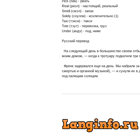
Pick (пик) - рвать
Real (риэл) - настоящий, реальный
Smell (смэл) - запах
Solely (соулли) - исключительно (1)
Taxi (тэкси) - такси
Tote (тэут) - перевозка, груз
Under (андэ) - под, ниже
Русский перевод
На следующий день в большинстве своем отбыл
моим домом, — когда к тротуару подкатили три т
Френк задержался еще на день. Мы набрали за 
смертью и органной музыкой), — и сунули их в 
под палящим солнцем.