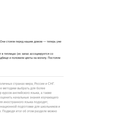
 Они стояли перед нашим домом — теперь уже
 в теплицах (их запах ассоциируется со
адбище и положили цветы на могилу. Постояли
личных странах мира, России и СНГ.
ие методики выбрать для более
 курсов английского языка, а также
т оценить начальные знания изучающего
ия иностранного языка подходят,
енационной подготовки для школьников и
ю. Подводя итог об этом разделе можно