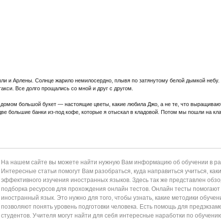
и и Арлены. Солнце жарило немилосердно, плывя по затянутому белой дымкой небу.
акси. Все долго прощались со мной и друг с другом.
домом большой букет — настоящие цветы, какие любила Джо, а не те, что выращивают
две большие банки из-под кофе, которые я отыскал в кладовой. Потом мы пошли на кл
На нашем сайте вы можете найти нужную Вам информацию об обучении в раз
Интересные статьи помогут Вам разобраться, куда направиться учиться, как
эффективного изучения иностранных языков. Здесь так же представлен обзор
подборка ресурсов для прохождения онлайн тестов. Онлайн тесты помогаю
иностранный язык. Это нужно для того, чтобы узнать, какие методики обучен
позволяют понять уровень подготовки человека. Есть помощь для предэкзам
студентов. Учителя могут найти для себя интересные наработки по обучени