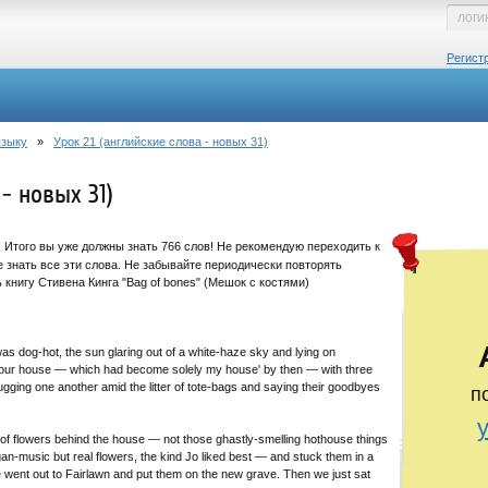
Регист
языку
»
Урок 21 (английские слова - новых 31)
- новых 31)
. Итого вы уже должны знать 766 слов! Не рекомендую переходить к
знать все эти слова. Не забывайте периодически повторять
книгу Стивена Кинга "Bag of bones" (Мешок с костями)
was dog-hot, the sun glaring out of a white-haze sky and lying on
of our house — which had become solely my house' by then — with three
hugging one another amid the litter of tote-bags and saying their goodbyes
п
f flowers behind the house — not those ghastly-smelling hothouse things
n-music but real flowers, the kind Jo liked best — and stuck them in a
e went out to Fairlawn and put them on the new grave. Then we just sat