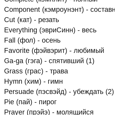
Component (кэмроунэнт) - состав
Cut (кат) - резать
Everything (эвриСинн) - весь
Fall (фол) - осень
Favorite (фэйвэрит) - любимый
Ga-ga (гэга) - спятивший (1)
Grass (грас) - трава
Hymn (хим) - гимн
Persuade (пэсвэйд) - убеждать (2)
Pie (пай) - пирог
Prayer (прэйэ) - молящийся