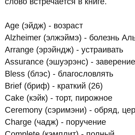
слово встречается в книге.
Age (эйдж) - возраст
Alzheimer (элжэймэ) - болезнь Ал
Arrange (эрэйндж) - устраивать
Assurance (эшуэрэнс) - заверение
Bless (блэс) - благословлять
Brief (бриф) - краткий (26)
Cake (кэйк) - торт, пирожное
Ceremony (сэримэни) - обряд, це
Charge (чадж) - поручение
Complete (кэмплит) - полный