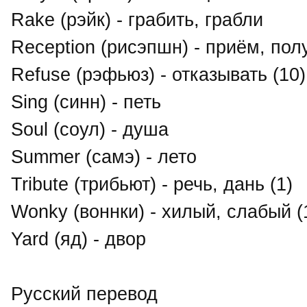
Rake (рэйк) - грабить, грабли
Reception (рисэпшн) - приём, пол
Refuse (рэфьюз) - отказывать (10)
Sing (синн) - петь
Soul (соул) - душа
Summer (самэ) - лето
Tribute (трибьют) - речь, дань (1)
Wonky (воннки) - хилый, слабый (
Yard (яд) - двор
Русский перевод