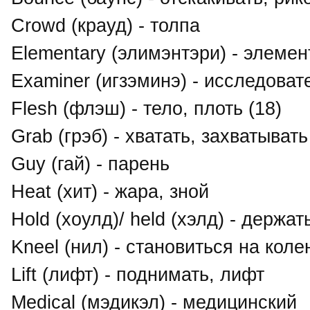
Crowd (крауд) - толпа
Elementary (элимэнтэри) - элеме
Examiner (игзэминэ) - исследоват
Flesh (флэш) - тело, плоть (18)
Grab (грэб) - хватать, захватывать
Guy (гай) - парень
Heat (хит) - жара, зной
Hold (хоулд)/ held (хэлд) - держа
Kneel (нил) - становиться на колен
Lift (лифт) - поднимать, лифт
Medical (мэдикэл) - медицинский