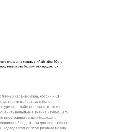
ому она могла купить в «Райт эйд» [Сеть
маю, теперь эти баллончики продаются
е.
личных странах мира, России и СНГ.
ие методики выбрать для более
 курсов английского языка, а также
т оценить начальные знания изучающего
ия иностранного языка подходят,
енационной подготовки для школьников и
ю. Подводя итог об этом разделе можно