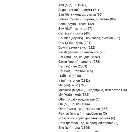
And (энд) - и (5377)
August (огэст) - август (21)
Bag (бэг) - мешок, сумка (66)
Believe (билив) - верить, полагать (86)
Bone (боун) - кость (32)
Buy (бай) - купить (27)
Can (кэн) - мочь (400)
Counter (каунтэ) - прилавок, счётчик (22)
Day (дэй) - день (221)
Down (даун) - вниз (622)
Finish (финиш) - закончить (75)
For (фо) - за, на, для (1092)
Going (гоинн) - ходить (278)
Her (хё) - её (2039)
Hot (хот) - горячий (85)
I (ай) - я (4940)
It (ит) - это, он (2911)
Me (ми)- мне (760)
Medicine (медсин) - медицина, лекарство (15)
My (май) - мой (672)
Offer (офэ) - предлагать (14)
On (он) - в, на (1564)
Over (оувэ) - над, через, по (436)
Pick up (пик ап) - приобрести (3)
Prescription (прискрипшн) - рецепт (6)
Refill (рэфил) - зд. очередная порция (3)
She (ши) - она (1896)