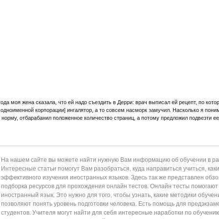
а моя жена сказала, что ей надо съездить в Дерри: врач выписал ей рецепт, по котор
одноименной корпорации] ингалятор, а то совсем насморк замучил. Насколько я пони
норму, отбарабанил положенное количество страниц, а потому предложил подвезти е
На нашем сайте вы можете найти нужную Вам информацию об обучении в раз
Интересные статьи помогут Вам разобраться, куда направиться учиться, как
эффективного изучения иностранных языков. Здесь так же представлен обзор
подборка ресурсов для прохождения онлайн тестов. Онлайн тесты помогаю
иностранный язык. Это нужно для того, чтобы узнать, какие методики обучен
позволяют понять уровень подготовки человека. Есть помощь для предэкзам
студентов. Учителя могут найти для себя интересные наработки по обучени