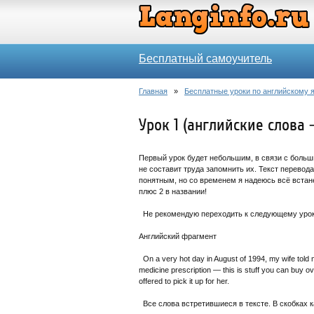
Бесплатный самоучитель
Главная
»
Бесплатные уроки по английскому 
Урок 1 (английские слова 
Первый урок будет небольшим, в связи с больш
не составит труда запомнить их. Текст перевод
понятным, но со временем я надеюсь всё встане
плюс 2 в названии!
Не рекомендую переходить к следующему уроку
Английский фрагмент
On a very hot day in August of 1994, my wife told m
medicine prescription — this is stuff you can buy ove
offered to pick it up for her.
Все слова встретившиеся в тексте. В скобках к