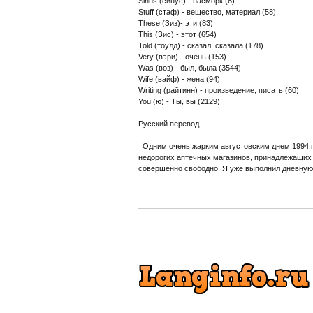
Sinus (синус) - насморк (6)
Stuff (стаф) - вещество, материал (58)
These (Зиз)- эти (83)
This (Зис) - этот (654)
Told (тоулд) - сказал, сказала (178)
Very (вэри) - очень (153)
Was (воз) - был, была (3544)
Wife (вайф) - жена (94)
Writing (райтинн) - произведение, писать (60)
You (ю) - Ты, вы (2129)
Русский перевод
Одним очень жарким августовским днем 1994 год
недорогих аптечных магазинов, принадлежащих 
совершенно свободно. Я уже выполнил дневную 