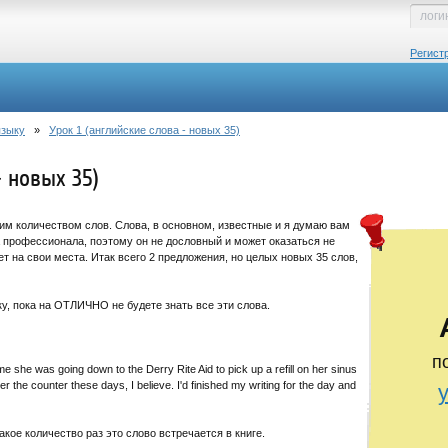
Регист
языку
»
Урок 1 (английские слова - новых 35)
- новых 35)
им количеством слов. Слова, в основном, известные и я думаю вам
а профессионала, поэтому он не дословный и может оказаться не
т на свои места. Итак всего 2 предложения, но целых новых 35 слов,
, пока на ОТЛИЧНО не будете знать все эти слова.
п
e she was going down to the Derry Rite Aid to pick up a refill on her sinus
r the counter these days, I believe. I'd finished my writing for the day and
акое количество раз это слово встречается в книге.